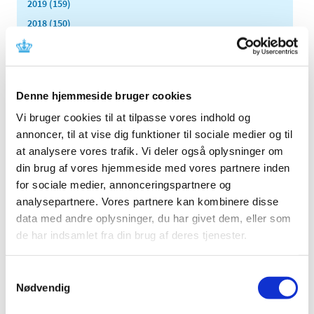
2019 (159)
2018 (150)
2017 (167)
2016 (167)
2015 (33)
Denne hjemmeside bruger cookies
2014 (44)
Vi bruger cookies til at tilpasse vores indhold og
2013 (49)
annoncer, til at vise dig funktioner til sociale medier og til
2012 (44)
at analysere vores trafik. Vi deler også oplysninger om
2011 (13)
din brug af vores hjemmeside med vores partnere inden
november (1)
for sociale medier, annonceringspartnere og
oktober (2)
analysepartnere. Vores partnere kan kombinere disse
september (2)
data med andre oplysninger, du har givet dem, eller som
august (2)
de har indsamlet fra din brug af deres tjenester.
juli (1)
juni (1)
Samtykkevalg
Nødvendig
maj (2)
marts (1)