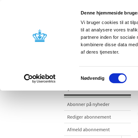
Denne hjemmeside bruger
Vi bruger cookies til at til
til at analysere vores tra
partnere inden for sociale
Godkendelse og
Bivirkninger
kombinere disse data med a
kontrol
produktinfo
af deres tjenester.
Nyheder
Samtykkevalg
Nødvendig
Nyheder
Abonner på nyheder
Rediger abonnement
Afmeld abonnement