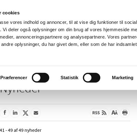
 cookies
passe vores indhold og annoncer, til at vise dig funktioner til soci
Nyheder
Om os
Kontakt
fik. Vi deler også oplysninger om din brug af vores hjemmeside m
 medier, annonceringspartnere og analysepartnere. Vores partne
 og
Tilskud og
Apoteker og salg af
Me
ndre oplysninger, du har givet dem, eller som de har indsamlet 
rmation
priser
medicin
ud
Præferencer
Statistik
Marketing
Nyheder
41 - 49 af 49 nyheder