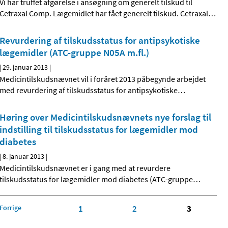
Vi har truffet afgørelse i ansøgning om generelt tilskud til
Cetraxal Comp. Lægemidlet har fået generelt tilskud. Cetraxal
…
Revurdering af tilskudsstatus for antipsykotiske
lægemidler (ATC-gruppe N05A m.fl.)
|
29. januar 2013
|
Medicintilskudsnævnet vil i foråret 2013 påbegynde arbejdet
med revurdering af tilskudsstatus for antipsykotiske
…
Høring over Medicintilskuds­nævnets nye forslag til
indstilling til tilskudsstatus for lægemidler mod
diabetes
|
8. januar 2013
|
Medicintilskudsnævnet er i gang med at revurdere
tilskudsstatus for lægemidler mod diabetes (ATC-gruppe
…
Forrige
1
2
3