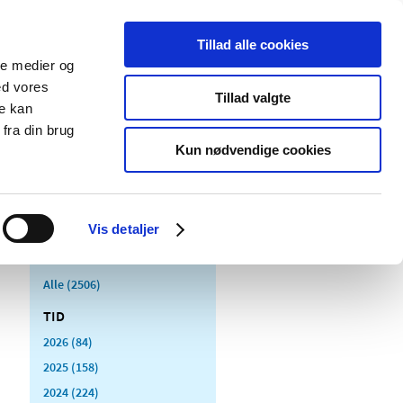
Tillad alle cookies
ale medier og
Udgivelser
Cookies
ed vores
Tillad valgte
re kan
dicinsk
Særlige
fra din brug
styr
produktområder
Kun nødvendige cookies
Vis detaljer
Alle (2506)
TID
2026 (84)
2025 (158)
2024 (224)