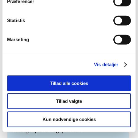
2010 (7)
Præferencer
2009 (14)
2008 (8)
Statistik
2007 (3)
2006 (9)
Marketing
2005 (2)
Links
Vis detaljer
Meddelelser om forsyning af medicin til mennesker og dyr
(med søgefunktion)
Tillad alle cookies
Sikkerhedsmeddelelser om medicinsk udstyr
(med søgefunktion)
Tillad valgte
Kun nødvendige cookies
Høringer på Høringsportalen