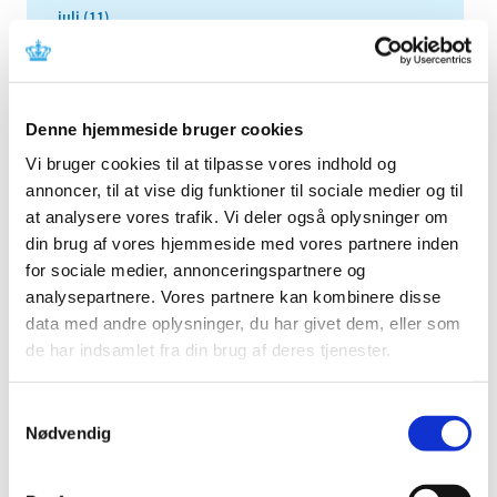
juli (11)
juni (21)
maj (21)
april (24)
Denne hjemmeside bruger cookies
marts (42)
februar (12)
Vi bruger cookies til at tilpasse vores indhold og
januar (18)
annoncer, til at vise dig funktioner til sociale medier og til
at analysere vores trafik. Vi deler også oplysninger om
2019 (159)
din brug af vores hjemmeside med vores partnere inden
2018 (150)
for sociale medier, annonceringspartnere og
2017 (167)
analysepartnere. Vores partnere kan kombinere disse
2016 (167)
data med andre oplysninger, du har givet dem, eller som
2015 (33)
de har indsamlet fra din brug af deres tjenester.
2014 (44)
2013 (49)
Samtykkevalg
Nødvendig
2012 (44)
2011 (13)