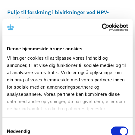
Pulje til forskning i bivirkninger ved HPV-
vaccination
|
4. februar 2016
|
Folketinget (satspuljepartierne) har afsat 7 mio. kr. til
forskning i bivirkninger ved HPV-vaccination. Frist for
…
Denne hjemmeside bruger cookies
Liste over biologiske lægemidler opdateret
Vi bruger cookies til at tilpasse vores indhold og
annoncer, til at vise dig funktioner til sociale medier og til
|
3. februar 2016
|
at analysere vores trafik. Vi deler også oplysninger om
Lægemiddelstyrelsen har tilføjet fem nye lægemidler til
listen over biologiske og biosimilære lægemidler.
din brug af vores hjemmeside med vores partnere inden
for sociale medier, annonceringspartnere og
analysepartnere. Vores partnere kan kombinere disse
Bevilling til Vejle Sct. Thomas Apotek
data med andre oplysninger, du har givet dem, eller som
|
2. februar 2016
|
de har indsamlet fra din brug af deres tjenester.
Lægemiddelstyrelsen har den 25. januar 2016 meddelt
Thomas Croft Buck bevilling til at drive Vejle Sct.
…
Samtykkevalg
Nødvendig
Forsyningsvanskeligheder på Antabus 400 mg