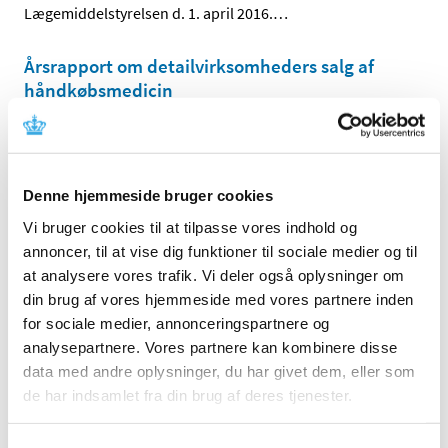
Lægemiddelstyrelsen d. 1. april 2016.
…
Årsrapport om detailvirksomheders salg af
håndkøbsmedicin
|
10. marts 2016
|
Lægemiddelstyrelsen har i 2015 gennemført 947
inspektioner af detailvirksomheders salg af
…
Denne hjemmeside bruger cookies
Vi bruger cookies til at tilpasse vores indhold og
Alle (2506)
annoncer, til at vise dig funktioner til sociale medier og til
TID
at analysere vores trafik. Vi deler også oplysninger om
2026 (84)
din brug af vores hjemmeside med vores partnere inden
for sociale medier, annonceringspartnere og
2025 (158)
analysepartnere. Vores partnere kan kombinere disse
2024 (224)
data med andre oplysninger, du har givet dem, eller som
2023 (195)
de har indsamlet fra din brug af deres tjenester.
2022 (197)
2021 (516)