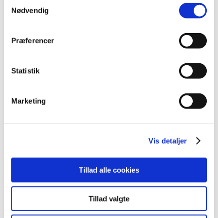
Samtykkevalg
2020 (263)
Nødvendig
2019 (159)
2018 (150)
Præferencer
2017 (167)
2016 (167)
Statistik
december (14)
november (11)
Marketing
oktober (13)
september (9)
august (15)
juli (15)
Vis detaljer
juni (15)
maj (10)
Tillad alle cookies
april (25)
marts (9)
Tillad valgte
februar (14)
januar (17)