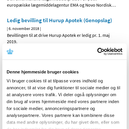
europæiske lægemiddelagentur EMA og Novo Nordisk
…
Ledig bevilling til Hurup Apotek (Genopslag)
|
6. november 2018
|
Bevillingen til at drive Hurup Apotek er ledig pr. 1. maj
2019.
Bevilling til at drive Valby Apotek
|
1. november 2018
|
Lægemiddelstyrelsen har den 22. oktober 2018 meddelt
Denne hjemmeside bruger cookies
Kenneth B. Lokind bevilling til at drive Valby Apotek.
Vi bruger cookies til at tilpasse vores indhold og
annoncer, til at vise dig funktioner til sociale medier og til
at analysere vores trafik. Vi deler også oplysninger om
Alle (2506)
din brug af vores hjemmeside med vores partnere inden
TID
for sociale medier, annonceringspartnere og
analysepartnere. Vores partnere kan kombinere disse
2026 (84)
data med andre oplysninger, du har givet dem, eller som
2025 (158)