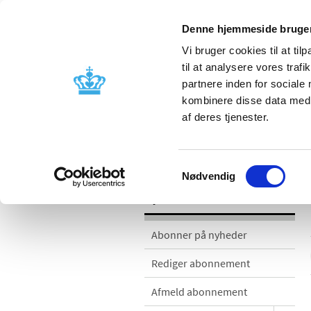
Denne hjemmeside bruger
Vi bruger cookies til at til
til at analysere vores tra
partnere inden for sociale
Godkendelse og
Bivirkninger
kombinere disse data med a
kontrol
produktinfo
af deres tjenester.
Nyheder
Samtykkevalg
Nødvendig
Nyheder
Abonner på nyheder
Rediger abonnement
Afmeld abonnement