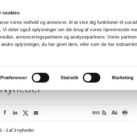
 cookies
passe vores indhold og annoncer, til at vise dig funktioner til soci
Nyheder
Om os
Kontakt
fik. Vi deler også oplysninger om din brug af vores hjemmeside m
 medier, annonceringspartnere og analysepartnere. Vores partne
 og
Tilskud og
Apoteker og salg af
Me
ndre oplysninger, du har givet dem, eller som de har indsamlet 
rmation
priser
medicin
ud
Præferencer
Statistik
Marketing
Nyheder
1 - 3 af 3 nyheder