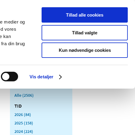
Tillad alle cookies
ale medier og
Udgivelser
Cookies
ed vores
Tillad valgte
re kan
dicinsk
Særlige
fra din brug
styr
produktområder
Kun nødvendige cookies
Vis detaljer
Alle (2506)
TID
2026 (84)
2025 (158)
2024 (224)