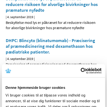
reducere risikoen for alvorlige bivirkninger hos
præmature nyfødte
|
4. september 2019
|
Beskyttelse mod lys er påkrævet for at reducere risikoen
for alvorlige bivirkninger hos præmature nyfødte
DHPC: Blincyto (blinatumomab) - Præcisering
af præmedicinering med dexamethason hos
pædiatriske patienter.
|
4. september 2019
|
Præcisering af præmedicinering med dexamethason hos
pædiatriske patienter.
DHPC: Fingolimod (Gilenya)
Denne hjemmeside bruger cookies
|
4. september 2019
|
Ny kontraindikation til gravide og fertile kvinder, der ikke
Vi bruger cookies til at tilpasse vores indhold og
anvender effektiv kontraception.
annoncer, til at vise dig funktioner til sociale medier og til
at analysere vores trafik. Vi deler også oplysninger om