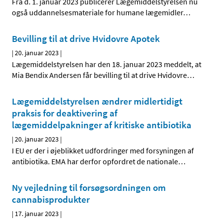
Fra d. 1. januar 2023 publicerer Lægemiddelstyrelsen nu
også uddannelsesmateriale for humane lægemidler
…
Bevilling til at drive Hvidovre Apotek
|
20. januar 2023
|
Lægemiddelstyrelsen har den 18. januar 2023 meddelt, at
Mia Bendix Andersen får bevilling til at drive Hvidovre
…
Lægemiddelstyrelsen ændrer midlertidigt
praksis for deaktivering af
lægemiddelpakninger af kritiske antibiotika
|
20. januar 2023
|
I EU er der i øjeblikket udfordringer med forsyningen af
antibiotika. EMA har derfor opfordret de nationale
…
Ny vejledning til forsøgsordningen om
cannabisprodukter
|
17. januar 2023
|