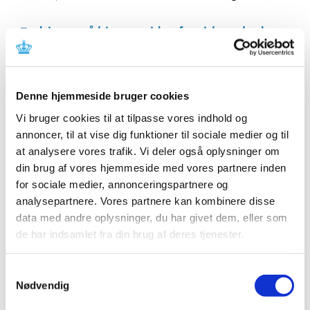
Ændringer på hjemmesiden for virksomheder,
der håndterer cannabis
|
10. januar 2023
|
Lægemiddelstyrelsen har i dag foretaget nogle mindre
Denne hjemmeside bruger cookies
ændringer på hjemmesiden, som er relevant for
…
Vi bruger cookies til at tilpasse vores indhold og
EMA undersøger, om miljøpåvirkningen fra
annoncer, til at vise dig funktioner til sociale medier og til
loppe- og flåtmidler til hund og kat bør
at analysere vores trafik. Vi deler også oplysninger om
revurderes
din brug af vores hjemmeside med vores partnere inden
for sociale medier, annonceringspartnere og
|
9. januar 2023
|
analysepartnere. Vores partnere kan kombinere disse
Frem til 31. marts 2023 er der offentlig høring om,
data med andre oplysninger, du har givet dem, eller som
hvordan naturen bliver påvirket, når loppe- og
…
de har indsamlet fra din brug af deres tjenester.
Forslag til lovændring af forordningen om
medicinsk udstyr
Samtykkevalg
Nødvendig
|
6. januar 2023
|
EU Kommissionen har i dag vedtaget et forslag til en