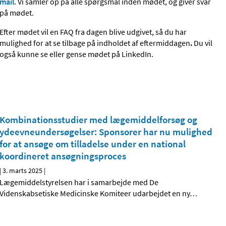
mail
. Vi samler op på alle spørgsmål inden mødet, og giver svar
på mødet.
Efter mødet vil en FAQ fra dagen blive udgivet, så du har
mulighed for at se tilbage på indholdet af eftermiddagen
.
Du vil
også kunne se eller gense mødet på LinkedIn.
Kombinationsstudier med lægemiddelforsøg og
ydeevneundersøgelser: Sponsorer har nu mulighed
for at ansøge om tilladelse under en national
koordineret ansøgningsproces
|
3. marts 2025
|
Lægemiddelstyrelsen har i samarbejde med De
Videnskabsetiske Medicinske Komiteer udarbejdet en ny
…