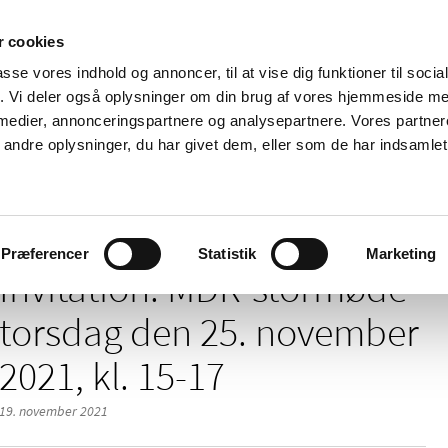
 cookies
passe vores indhold og annoncer, til at vise dig funktioner til soci
Nyheder
Om os
Kontakt
fik. Vi deler også oplysninger om din brug af vores hjemmeside m
 medier, annonceringspartnere og analysepartnere. Vores partne
 og
Tilskud og
Apoteker og salg af
Me
ndre oplysninger, du har givet dem, eller som de har indsamlet 
rmation
priser
medicin
ud
styr
Præferencer
Statistik
Marketing
Invitation: MDR-stormøde
torsdag den 25. november
2021, kl. 15-17
19. november 2021