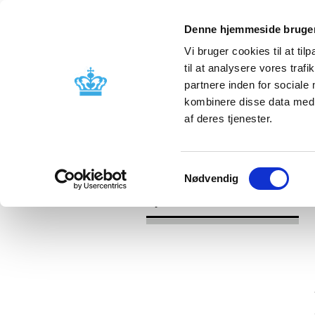
Denne hjemmeside bruger
Vi bruger cookies til at til
til at analysere vores tra
partnere inden for sociale
Godkendelse og
Bivirkninger
kombinere disse data med a
kontrol
produktinfo
af deres tjenester.
/
/
Nyheder
Kategori
Medicinsk ud
Samtykkevalg
Nødvendig
Nyheder