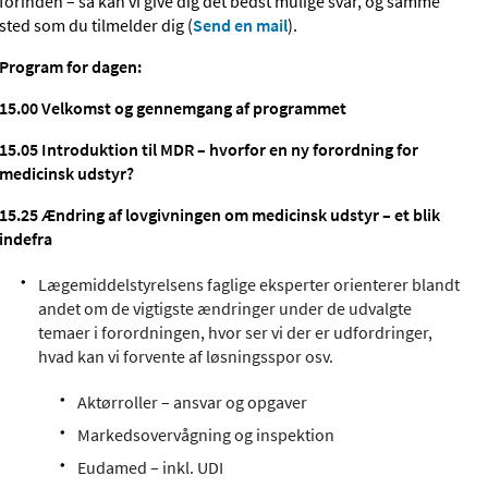
forinden – så kan vi give dig det bedst mulige svar, og samme
sted som du tilmelder dig (
Send en mail
).
Program for dagen:
15.00
Velkomst og gennemgang af programmet
15.05 Introduktion til MDR – hvorfor en ny forordning for
medicinsk udstyr?
15.25
Ændring af lovgivningen om medicinsk udstyr – et blik
indefra
Lægemiddelstyrelsens faglige eksperter orienterer blandt
andet om de vigtigste ændringer under de udvalgte
temaer i forordningen, hvor ser vi der er udfordringer,
hvad kan vi forvente af løsningsspor osv.
Aktørroller – ansvar og opgaver
Markedsovervågning og inspektion
Eudamed – inkl. UDI