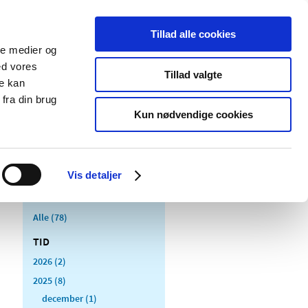
Tillad alle cookies
ale medier og
Udgivelser
Cookies
ed vores
Tillad valgte
re kan
dicinsk
Særlige
fra din brug
styr
produktområder
Kun nødvendige cookies
Vis detaljer
Alle (78)
TID
2026 (2)
2025 (8)
december (1)