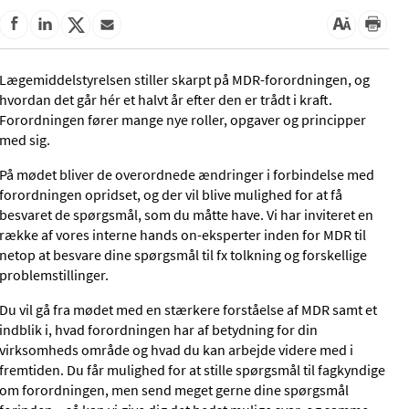
Lægemiddelstyrelsen stiller skarpt på MDR-forordningen, og
hvordan det går hér et halvt år efter den er trådt i kraft.
Forordningen fører mange nye roller, opgaver og principper
med sig.
På mødet bliver de overordnede ændringer i forbindelse med
forordningen opridset, og der vil blive mulighed for at få
besvaret de spørgsmål, som du måtte have. Vi har inviteret en
række af vores interne hands on-eksperter inden for MDR til
netop at besvare dine spørgsmål til fx tolkning og forskellige
problemstillinger.
Du vil gå fra mødet med en stærkere forståelse af MDR samt et
indblik i, hvad forordningen har af betydning for din
virksomheds område og hvad du kan arbejde videre med i
fremtiden. Du får mulighed for at stille spørgsmål til fagkyndige
om forordningen, men send meget gerne dine spørgsmål