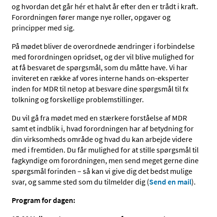
og hvordan det går hér et halvt år efter den er trådt i kraft.
Forordningen fører mange nye roller, opgaver og
principper med sig.
På mødet bliver de overordnede ændringer i forbindelse
med forordningen opridset, og der vil blive mulighed for
at få besvaret de spørgsmål, som du måtte have. Vi har
inviteret en række af vores interne hands on-eksperter
inden for MDR til netop at besvare dine spørgsmål til fx
tolkning og forskellige problemstillinger.
Du vil gå fra mødet med en stærkere forståelse af MDR
samt et indblik i, hvad forordningen har af betydning for
din virksomheds område og hvad du kan arbejde videre
med i fremtiden. Du får mulighed for at stille spørgsmål til
fagkyndige om forordningen, men send meget gerne dine
spørgsmål forinden – så kan vi give dig det bedst mulige
svar, og samme sted som du tilmelder dig (
Send en mail
).
Program for dagen: