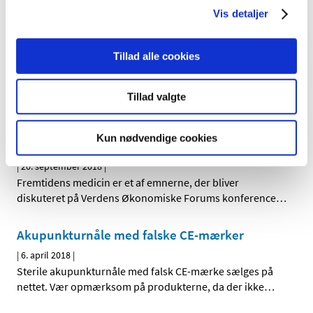
Efter mødet vil en FAQ fra dagen blive udgivet, så du har
Vis detaljer
mulighed for at se tilbage på indholdet af eftermiddagen
.
Du vil også kunne se eller gense mødet på LinkedIn.
Tillad alle cookies
Tillad valgte
Fremtidens medicin i fokus på World Economic
Kun nødvendige cookies
Forum
|
20. september 2018
|
Fremtidens medicin er et af emnerne, der bliver
diskuteret på Verdens Økonomiske Forums konference
…
Akupunkturnåle med falske CE-mærker
|
6. april 2018
|
Sterile akupunkturnåle med falsk CE-mærke sælges på
nettet. Vær opmærksom på produkterne, da der ikke
…