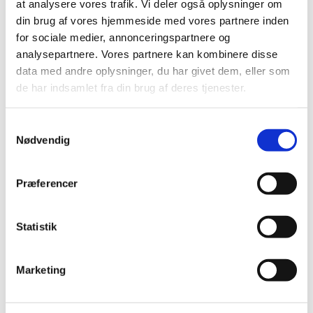
at analysere vores trafik. Vi deler også oplysninger om
Hvilken virksomhed/organisation, som du
din brug af vores hjemmeside med vores partnere inden
repræsenterer
for sociale medier, annonceringspartnere og
analysepartnere. Vores partnere kan kombinere disse
Tilmelding sker efter først-til-mølle-princippet, og der er
data med andre oplysninger, du har givet dem, eller som
plads til max. 120 deltagere. Der er en begrænsning på
de har indsamlet fra din brug af deres tjenester.
max to deltagere per virksomhed/organisation.
Ny Tilmeldingsfrist
er Tirsdag den 23.november. Vi
sender en bekræftelse på tilmelding.
Samtykkevalg
Nødvendig
Praktiske informationer
Informationsmødet afholdes i Lægemiddelstyrelsen, Axel
Præferencer
Heides Gade 1, 2300 København S.
Deltagelsen i mødet er gratis.
Statistik
Arrangementet bliver livestreamet på Linkedin. Det vil
ikke være muligt at stille spørgsmål imens der streames.
Husk derfor at sende dine spørgsmål forinden mødet til
Marketing
Send en mail
. Vi samler op på alle spørgsmål inden
mødet, og giver svar på mødet.