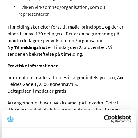
Hvilken virksomhed/organisation, som du
repræsenterer
Tilmelding sker efter først-til-mølle-princippet, og der er
plads til max. 120 deltagere. Der er en begrænsning på
max to deltagere per virksomhed/organisation.
Ny Tilmeldingsfrist
er Tirsdag den 23.november. Vi
sender en bekræftelse på tilmelding.
Praktiske informationer
Informationsmødet afholdes i Lægemiddelstyrelsen, Axel
Heides Gade 1, 2300 København S.
Deltagelsen i mødet er gratis.
Arrangementet bliver livestreamet på Linkedin. Det vil
ikke være muligt at stille spørgsmål imens der streames.
Husk derfor at sende dine spørgsmål forinden mødet til
Send en mail
. Vi samler op på alle spørgsmål inden
mødet, og giver svar på mødet.