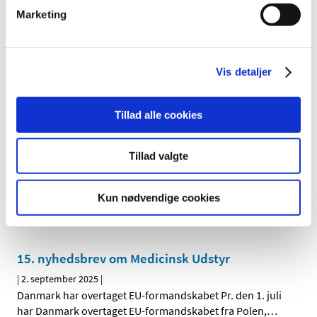
Sidste frist for ansøgninger om
Marketing
eksportcertifikater for medicinsk udstyr er 12.
december 2025
|
28. november 2025
|
Vis detaljer
Sidste frist i 2025 for ansøgninger om eksportcertifikater
for medicinsk udstyr er den fredag den 12. december
…
Tillad alle cookies
Lægemiddelstyrelsen styrker dialog med
sundhedspersoner om sikkerhed ved
Tillad valgte
medicinsk udstyr
|
24. oktober 2025
|
Kun nødvendige cookies
Lægemiddelstyrelsen lancerer nu flere initiativer
målrettet sundhedspersoner i hele landet. Formålet er
…
15. nyhedsbrev om Medicinsk Udstyr
|
2. september 2025
|
Danmark har overtaget EU-formandskabet Pr. den 1. juli
har Danmark overtaget EU-formandskabet fra Polen,
…