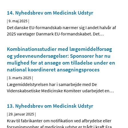
14. Nyhedsbrev om Medicinsk Udstyr
|
9. maj 2025
|
Det danske EU-formandskab nærmer sig I andet halvår af
2025 varetager Danmark EU-formandskabet. Det
…
Kombinationsstudier med lægemiddelforsøg
og ydeevneundersøgelser: Sponsorer har nu
mulighed for at ansøge om tilladelse under en
national koordineret ansøgningsproces
|
3. marts 2025
|
Lægemiddelstyrelsen har i samarbejde med De
Videnskabsetiske Medicinske Komiteer udarbejdet en
…
13. Nyhedsbrev om Medicinsk Udstyr
|
29. januar 2025
|
Krav til fabrikanter om notifikation ved afbrydelse eller
forsyningsophør af medicinsk udstyr er trådt i kraft Fra
…