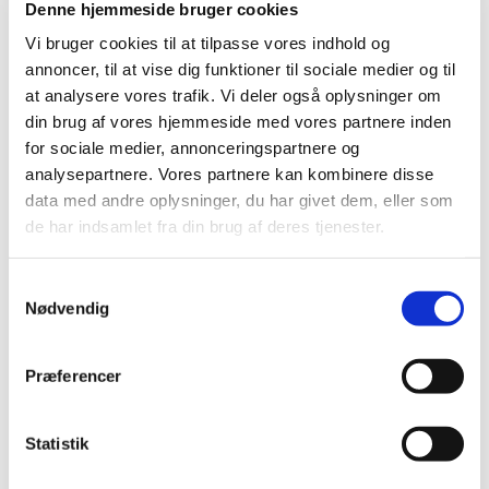
Denne hjemmeside bruger cookies
Efter mødet vil en FAQ fra dagen blive udgivet, så du har
mulighed for at se tilbage på indholdet af eftermiddagen
.
Vi bruger cookies til at tilpasse vores indhold og
Du vil også kunne se eller gense mødet på LinkedIn.
annoncer, til at vise dig funktioner til sociale medier og til
at analysere vores trafik. Vi deler også oplysninger om
din brug af vores hjemmeside med vores partnere inden
for sociale medier, annonceringspartnere og
analysepartnere. Vores partnere kan kombinere disse
16. Nyhedsbrev om Medicinsk Udstyr
data med andre oplysninger, du har givet dem, eller som
de har indsamlet fra din brug af deres tjenester.
|
19. december 2025
|
Med dette sidste nyhedsbrev i 2025 ønsker Medicinsk
udstyr alle en rigtig god jul og godt nytår I denne juletid
…
Samtykkevalg
Nødvendig
De første fire EUDAMED-moduler bliver
obligatoriske fra maj 2026
Præferencer
|
28. november 2025
|
D. 27. november 2025 blev den officielle Notes publiceret i
Statistik
Official Journal of the European Union (OJEU). Denne
…