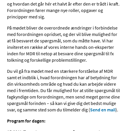
og hvordan det går hér et halvt år efter den er trådt i kraft.
Forordningen fører mange nye roller, opgaver og
principper med sig.
På mødet bliver de overordnede ændringer i forbindelse
med forordningen opridset, og der vil blive mulighed for
at få besvaret de spørgsmål, som du måtte have. Vi har
inviteret en række af vores interne hands on-eksperter
inden for MDR til netop at besvare dine spørgsmål til fx
tolkning og forskellige problemstillinger.
Du vil gå fra mødet med en stærkere forståelse af MDR
samt et indblik i, hvad forordningen har af betydning for
din virksomheds område og hvad du kan arbejde videre
med i fremtiden. Du får mulighed for at stille spørgsmål til
fagkyndige om forordningen, men send meget gerne dine
spørgsmål forinden – så kan vi give dig det bedst mulige
svar, og samme sted som du tilmelder dig (
Send en mail
).
Program for dagen: