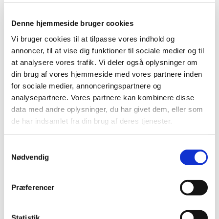
|
1. februar 2018
|
Denne hjemmeside bruger cookies
Bevillingen til at drive Galten Apotek er ledig pr. 1. juli
2018. Galten Apotek er beliggende i postnummer 8464.
Vi bruger cookies til at tilpasse vores indhold og
annoncer, til at vise dig funktioner til sociale medier og til
Tilbagekaldelse af Phenytoin 100 mg tabletter
at analysere vores trafik. Vi deler også oplysninger om
din brug af vores hjemmeside med vores partnere inden
|
29. januar 2018
|
for sociale medier, annonceringspartnere og
Glostrup Apotek tilbagekalder et enkelt parti af Phenytoin
analysepartnere. Vores partnere kan kombinere disse
tabletter 100 mg på grund af mug på nogle tabletter.
…
data med andre oplysninger, du har givet dem, eller som
de har indsamlet fra din brug af deres tjenester.
Ændring af udleveringsgruppe for 1000 mg
paracetamol suppositorier
Samtykkevalg
|
26. januar 2018
|
Nødvendig
Udleveringsgruppen for lægemidler der indeholder
paracetamol i lægemiddelformen suppositorier
…
Præferencer
Bevilling til Bjerringbro Apotek
|
23. januar 2018
|
Statistik