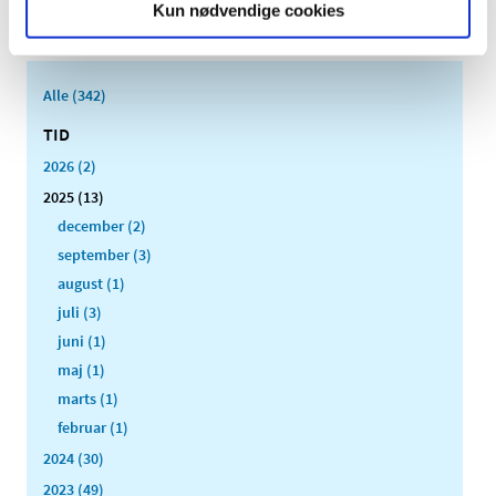
Kun nødvendige cookies
oktober 2025. Rønne Apotek er beliggende i
…
Alle (342)
TID
2026 (2)
2025 (13)
december (2)
september (3)
august (1)
juli (3)
juni (1)
maj (1)
marts (1)
februar (1)
2024 (30)
2023 (49)