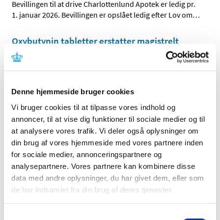
Bevillingen til at drive Charlottenlund Apotek er ledig pr.
1. januar 2026. Bevillingen er opslået ledig efter Lov om
…
Oxybutynin tabletter erstatter magistrelt
fremstillede glycopyrrolat tabletter
|
16. juli 2025
|
Oxybutynin “Macure” 5 mg tabletter er tilgængelige på
det danske marked og kan bruges mod overdreven
…
Denne hjemmeside bruger cookies
Vi bruger cookies til at tilpasse vores indhold og
Ansøgninger om ekstraordinært tilskud til
annoncer, til at vise dig funktioner til sociale medier og til
apotekere
at analysere vores trafik. Vi deler også oplysninger om
|
1. juli 2025
|
din brug af vores hjemmeside med vores partnere inden
Lægemiddelstyrelsen indkalder hermed ansøgninger til
for sociale medier, annonceringspartnere og
ekstraordinært tilskud. Ansøgningen skal være os i
…
analysepartnere. Vores partnere kan kombinere disse
data med andre oplysninger, du har givet dem, eller som
Ledig bevilling til Skagen Apotek
de har indsamlet fra din brug af deres tjenester.
|
11. juni 2025
|
Bevillingen til at drive Skagen Apotek er ledig pr. 1.
Samtykkevalg