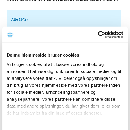
Alle (342)
TID
2026 (2)
2025 (13)
2024 (30)
Denne hjemmeside bruger cookies
2023 (49)
Vi bruger cookies til at tilpasse vores indhold og
2022 (35)
annoncer, til at vise dig funktioner til sociale medier og til
at analysere vores trafik. Vi deler også oplysninger om
2021 (23)
din brug af vores hjemmeside med vores partnere inden
november (2)
for sociale medier, annonceringspartnere og
oktober (2)
analysepartnere. Vores partnere kan kombinere disse
september (5)
data med andre oplysninger, du har givet dem, eller som
august (2)
de har indsamlet fra din brug af deres tjenester.
juni (1)
maj (4)
Samtykkevalg