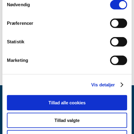
april (3)
Nødvendig
marts (2)
februar (2)
Præferencer
2020 (49)
2019 (35)
Statistik
2018 (40)
2017 (36)
2016 (30)
Marketing
Vis detaljer
Tillad alle cookies
Tillad valgte
Lægemiddelstyrelsen