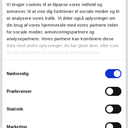
Lægemiddelstyrelsen har den 6. august 2021 meddelt
Vi bruger cookies til at tilpasse vores indhold og
Sam Salah bevilling til at drive Christianshavns Apotek.
…
annoncer, til at vise dig funktioner til sociale medier og til
at analysere vores trafik. Vi deler også oplysninger om
din brug af vores hjemmeside med vores partnere inden
Alle (342)
for sociale medier, annonceringspartnere og
analysepartnere. Vores partnere kan kombinere disse
TID
data med andre oplysninger, du har givet dem, eller som
2026 (2)
de har indsamlet fra din brug af deres tjenester.
2025 (13)
2024 (30)
Samtykkevalg
2023 (49)
Nødvendig
2022 (35)
2021 (23)
Præferencer
november (2)
oktober (2)
Statistik
september (5)
august (2)
juni (1)
Marketing