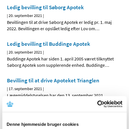
Ledig bevilling til Søborg Apotek
|
20. september 2021
|
Bevillingen til at drive Søborg Apotek er ledig pr. 1. maj
2022. Bevillingen er opslået ledig efter Lov om
…
Ledig bevilling til Buddinge Apotek
|
20. september 2021
|
Buddinge Apotek har siden 1. april 2005 været tilknyttet
Søborg Apotek som supplerende enhed. Buddinge
…
Bevilling til at drive Apoteket Trianglen
|
17. september 2021
|
Lægemiddelstyrelsen har den 13. september 2021
meddelt at Tue Askaa får bevilling til at drive Apoteket
…
Bevilling til at drive Christianshavns Apotek
Denne hjemmeside bruger cookies
|
6. september 2021
|