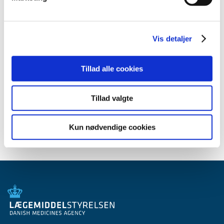
maj (4)
april (3)
marts (2)
Vis detaljer
februar (2)
2020 (49)
Tillad alle cookies
2019 (35)
2018 (40)
Tillad valgte
2017 (36)
2016 (30)
Kun nødvendige cookies