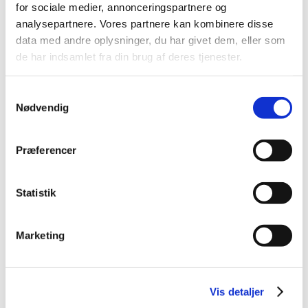
for sociale medier, annonceringspartnere og
november (3)
analysepartnere. Vores partnere kan kombinere disse
oktober (6)
data med andre oplysninger, du har givet dem, eller som
september (2)
de har indsamlet fra din brug af deres tjenester.
august (1)
juli (3)
Samtykkevalg
juni (2)
Nødvendig
maj (2)
april (1)
Præferencer
februar (3)
januar (6)
Statistik
2023 (49)
2022 (35)
2021 (23)
Marketing
2020 (49)
2019 (35)
2018 (40)
Vis detaljer