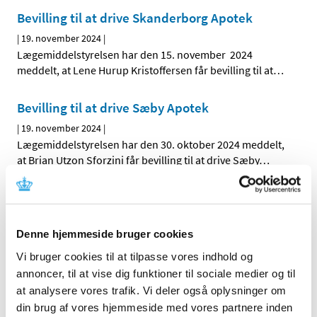
Bevilling til at drive Skanderborg Apotek
|
19. november 2024
|
Lægemiddelstyrelsen har den 15. november 2024
meddelt, at Lene Hurup Kristoffersen får bevilling til at
…
Bevilling til at drive Sæby Apotek
|
19. november 2024
|
Lægemiddelstyrelsen har den 30. oktober 2024 meddelt,
at Brian Utzon Sforzini får bevilling til at drive Sæby
…
Alle (342)
TID
Denne hjemmeside bruger cookies
2026 (2)
Vi bruger cookies til at tilpasse vores indhold og
annoncer, til at vise dig funktioner til sociale medier og til
2025 (13)
at analysere vores trafik. Vi deler også oplysninger om
2024 (30)
din brug af vores hjemmeside med vores partnere inden
december (1)