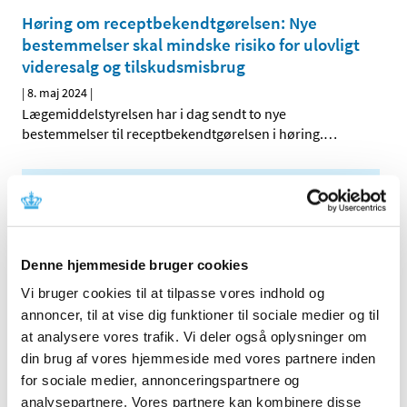
Høring om receptbekendtgørelsen: Nye
bestemmelser skal mindske risiko for ulovligt
videresalg og tilskudsmisbrug
|
8. maj 2024
|
Lægemiddelstyrelsen har i dag sendt to nye
bestemmelser til receptbekendtgørelsen i høring.
…
Alle (342)
TID
2026 (2)
Denne hjemmeside bruger cookies
2025 (13)
Vi bruger cookies til at tilpasse vores indhold og
2024 (30)
annoncer, til at vise dig funktioner til sociale medier og til
december (1)
at analysere vores trafik. Vi deler også oplysninger om
november (3)
din brug af vores hjemmeside med vores partnere inden
oktober (6)
for sociale medier, annonceringspartnere og
september (2)
analysepartnere. Vores partnere kan kombinere disse