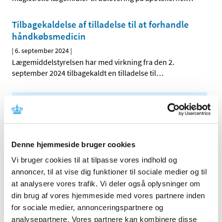
Tilbagekaldelse af tilladelse til at forhandle
håndkøbsmedicin
|
6. september 2024
|
Lægemiddelstyrelsen har med virkning fra den 2.
september 2024 tilbagekaldt en tilladelse til
…
Alle (342)
TID
2026 (2)
Denne hjemmeside bruger cookies
2025 (13)
Vi bruger cookies til at tilpasse vores indhold og
2024 (30)
annoncer, til at vise dig funktioner til sociale medier og til
december (1)
at analysere vores trafik. Vi deler også oplysninger om
november (3)
din brug af vores hjemmeside med vores partnere inden
oktober (6)
for sociale medier, annonceringspartnere og
september (2)
analysepartnere. Vores partnere kan kombinere disse