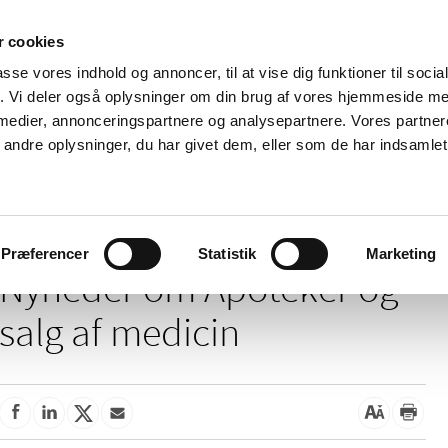
 cookies
passe vores indhold og annoncer, til at vise dig funktioner til soci
Nyheder
Om os
Kontakt
fik. Vi deler også oplysninger om din brug af vores hjemmeside m
 medier, annonceringspartnere og analysepartnere. Vores partne
 og
Tilskud og
Apoteker og salg af
Me
ndre oplysninger, du har givet dem, eller som de har indsamlet 
rmation
priser
medicin
ud
Apoteker og salg af medicin
Præferencer
Statistik
Marketing
Nyheder om Apoteker og
salg af medicin