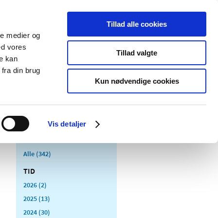
Tillad alle cookies
ale medier og
Udgivelser
Cookies
ed vores
Tillad valgte
re kan
dicinsk
Særlige
fra din brug
styr
produktområder
Kun nødvendige cookies
Vis detaljer
Alle (342)
TID
2026 (2)
2025 (13)
2024 (30)