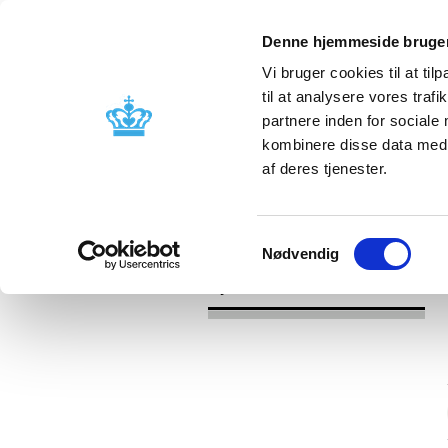
Denne hjemmeside bruger
Vi bruger cookies til at til
til at analysere vores tra
partnere inden for sociale
Godkendelse og
Bivirkninger
kombinere disse data med a
kontrol
produktinfo
af deres tjenester.
/
/
Nyheder
Kategori
Nyheder om 
Samtykkevalg
Nødvendig
Nyheder