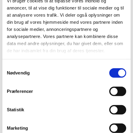
Vi bruger cookies til at tilpasse vores indhold og
annoncer, til at vise dig funktioner til sociale medier og til
TID
at analysere vores trafik. Vi deler også oplysninger om
2026 (2)
din brug af vores hjemmeside med vores partnere inden
2025 (13)
for sociale medier, annonceringspartnere og
2024 (30)
analysepartnere. Vores partnere kan kombinere disse
data med andre oplysninger, du har givet dem, eller som
2023 (49)
de har indsamlet fra din brug af deres tjenester.
december (2)
november (7)
oktober (2)
Samtykkevalg
Nødvendig
september (4)
august (4)
juli (4)
Præferencer
juni (2)
maj (4)
Statistik
april (7)
marts (6)
Marketing
februar (2)