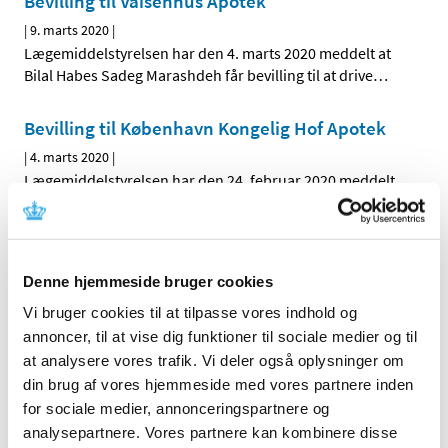
Bevilling til Vaisenhus Apotek
|
9. marts 2020
|
Lægemiddelstyrelsen har den 4. marts 2020 meddelt at
Bilal Habes Sadeg Marashdeh får bevilling til at drive
…
Bevilling til København Kongelig Hof Apotek
|
4. marts 2020
|
Lægemiddelstyrelsen har den 24. februar 2020 meddelt
at Sam Medhat Salah får bevilling til at drive
…
Alle (110)
Denne hjemmeside bruger cookies
TID
Vi bruger cookies til at tilpasse vores indhold og
2024 (5)
annoncer, til at vise dig funktioner til sociale medier og til
at analysere vores trafik. Vi deler også oplysninger om
2023 (4)
din brug af vores hjemmeside med vores partnere inden
2022 (3)
for sociale medier, annonceringspartnere og
2021 (1)
analysepartnere. Vores partnere kan kombinere disse