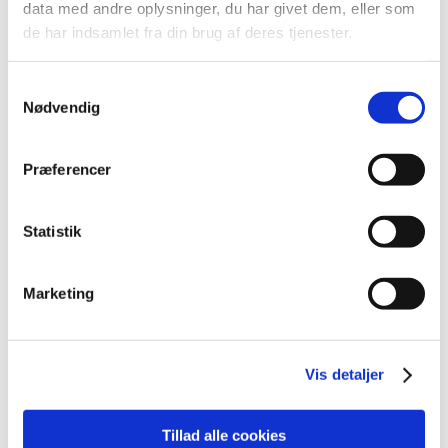
2020 (15)
data med andre oplysninger, du har givet dem, eller som
november (1)
de har indsamlet fra din brug af deres tjenester.
august (2)
april (3)
Samtykkevalg
marts (3)
Nødvendig
januar (6)
2019 (30)
Præferencer
2018 (16)
2017 (12)
Statistik
2016 (24)
Marketing
Relateret indhold
Apoteker
Vis detaljer
Tillad alle cookies