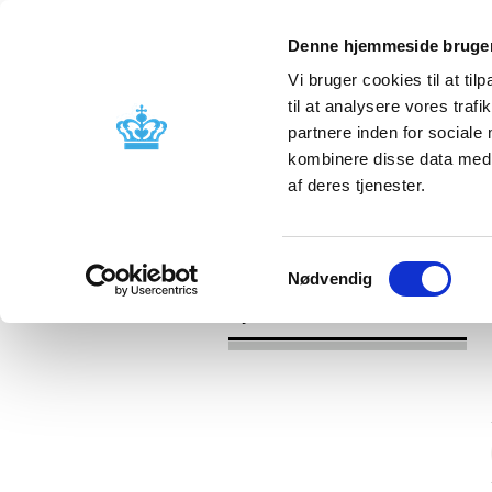
Denne hjemmeside bruger
Vi bruger cookies til at til
til at analysere vores tra
partnere inden for sociale
Godkendelse og
Bivirkninger
kombinere disse data med a
kontrol
produktinfo
af deres tjenester.
/
/
Nyheder
Kategori
Nyheder om 
Samtykkevalg
Nødvendig
Nyheder