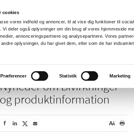
 cookies
passe vores indhold og annoncer, til at vise dig funktioner til soci
Nyheder
Om os
Kontakt
fik. Vi deler også oplysninger om din brug af vores hjemmeside m
 medier, annonceringspartnere og analysepartnere. Vores partne
 og
Tilskud og
Apoteker og salg af
Me
ndre oplysninger, du har givet dem, eller som de har indsamlet 
rmation
priser
medicin
ud
Bivirkninger og produktinformation
Præferencer
Statistik
Marketing
Nyheder om Bivirkninger
og produktinformation