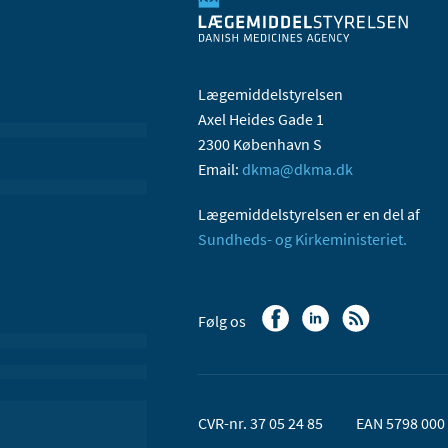
Lægemiddelstyrelsen
Axel Heides Gade 1
2300 København S
Email:
dkma@dkma.dk
Lægemiddelstyrelsen er en del af
Sundheds- og Kirkeministeriet.
Følg os
CVR-nr. 37 05 24 85
EAN 5798 000 