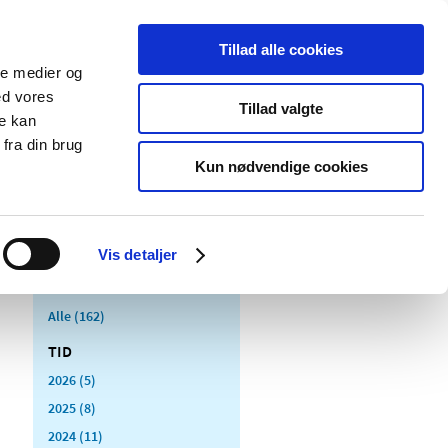
Tillad alle cookies
ale medier og
Udgivelser
Cookies
ed vores
Tillad valgte
re kan
dicinsk
Særlige
fra din brug
styr
produktområder
Kun nødvendige cookies
Vis detaljer
Alle (162)
TID
2026 (5)
2025 (8)
2024 (11)