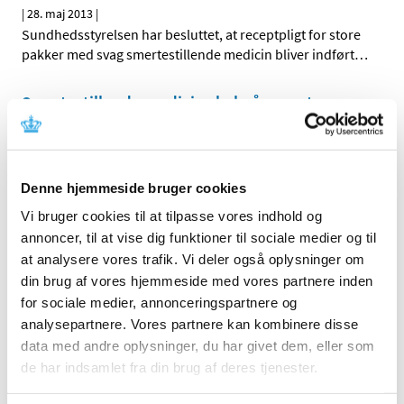
|
28. maj 2013
|
Sundhedsstyrelsen har besluttet, at receptpligt for store
pakker med svag smertestillende medicin bliver indført
…
Smertestillende medicin skal på recept
|
5. april 2013
|
Fremover kan man kun købe store pakker med svag
smertestillende medicin, hvis man har en recept fra
…
Denne hjemmeside bruger cookies
Vi bruger cookies til at tilpasse vores indhold og
Alle (162)
annoncer, til at vise dig funktioner til sociale medier og til
at analysere vores trafik. Vi deler også oplysninger om
TID
din brug af vores hjemmeside med vores partnere inden
2026 (5)
for sociale medier, annonceringspartnere og
2025 (8)
analysepartnere. Vores partnere kan kombinere disse
2024 (11)
data med andre oplysninger, du har givet dem, eller som
2023 (7)
de har indsamlet fra din brug af deres tjenester.
2022 (2)