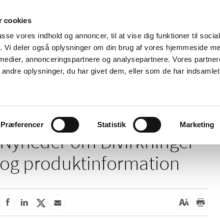
 cookies
passe vores indhold og annoncer, til at vise dig funktioner til soci
Nyheder
Om os
Kontakt
fik. Vi deler også oplysninger om din brug af vores hjemmeside m
 medier, annonceringspartnere og analysepartnere. Vores partne
 og
Tilskud og
Apoteker og salg af
Me
ndre oplysninger, du har givet dem, eller som de har indsamlet 
rmation
priser
medicin
ud
Bivirkninger og produktinformation
Præferencer
Statistik
Marketing
Nyheder om Bivirkninger
og produktinformation