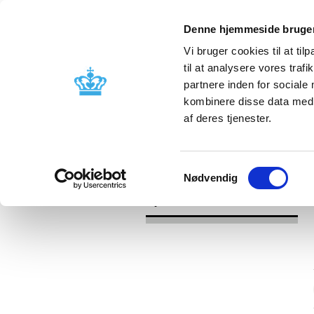
Denne hjemmeside bruger
Vi bruger cookies til at til
til at analysere vores tra
partnere inden for sociale
Godkendelse og
Bivirkninger
kombinere disse data med a
kontrol
produktinfo
af deres tjenester.
/
/
Nyheder
Kategori
Nyheder om 
Samtykkevalg
Nødvendig
Nyheder