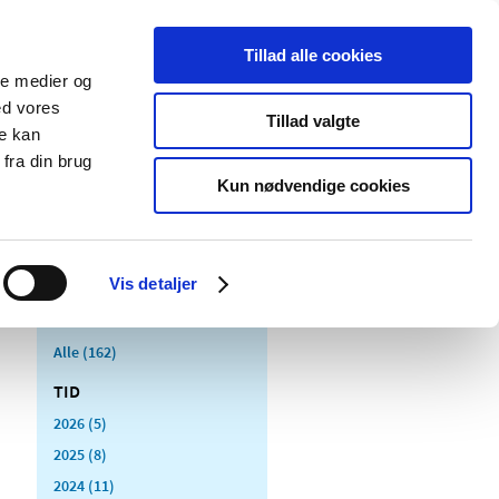
Tillad alle cookies
ale medier og
Udgivelser
Cookies
ed vores
Tillad valgte
re kan
dicinsk
Særlige
fra din brug
styr
produktområder
Kun nødvendige cookies
Vis detaljer
Alle (162)
TID
2026 (5)
2025 (8)
2024 (11)