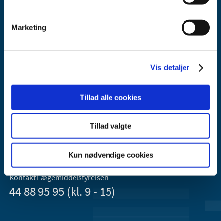
Marketing
Vis detaljer
Lægemiddelstyrelsen
Axel Heides Gade 1
Tillad alle cookies
2300 København S
Email:
dkma@dkma.dk
Tillad valgte
Lægemiddelstyrelsen er en del af
Sundheds- og Kirkeministeriet.
Kun nødvendige cookies
Kontakt Lægemiddelstyrelsen
44 88 95 95 (kl. 9 - 15)