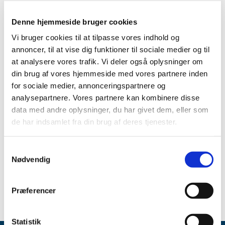
TID
2026 (5)
Denne hjemmeside bruger cookies
2025 (8)
Vi bruger cookies til at tilpasse vores indhold og
annoncer, til at vise dig funktioner til sociale medier og til
2024 (11)
at analysere vores trafik. Vi deler også oplysninger om
2023 (7)
din brug af vores hjemmeside med vores partnere inden
2022 (2)
for sociale medier, annonceringspartnere og
2021 (15)
analysepartnere. Vores partnere kan kombinere disse
2020 (32)
data med andre oplysninger, du har givet dem, eller som
2019 (12)
de har indsamlet fra din brug af deres tjenester.
2018 (25)
2017 (24)
Samtykkevalg
Nødvendig
2016 (19)
2013 (2)
Præferencer
Statistik