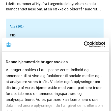
I dette nummer af Nyt fra Lægemiddelstyrelsen kan du
blandt andet læse om, at en række opioider får ændret
…
Alle (162)
TID
2026 (5)
2025 (8)
2024 (11)
Denne hjemmeside bruger cookies
2023 (7)
Vi bruger cookies til at tilpasse vores indhold og
2022 (2)
annoncer, til at vise dig funktioner til sociale medier og til
2021 (15)
at analysere vores trafik. Vi deler også oplysninger om
2020 (32)
din brug af vores hjemmeside med vores partnere inden
2019 (12)
for sociale medier, annonceringspartnere og
2018 (25)
analysepartnere. Vores partnere kan kombinere disse
2017 (24)
data med andre oplysninger, du har givet dem, eller som