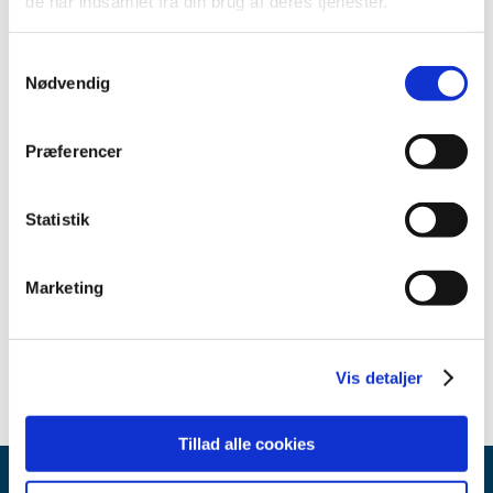
december (2)
de har indsamlet fra din brug af deres tjenester.
oktober (1)
september (3)
Samtykkevalg
Nødvendig
august (4)
juli (2)
juni (1)
Præferencer
maj (1)
april (2)
Statistik
marts (1)
februar (6)
januar (1)
Marketing
2016 (19)
2013 (2)
Vis detaljer
Tillad alle cookies