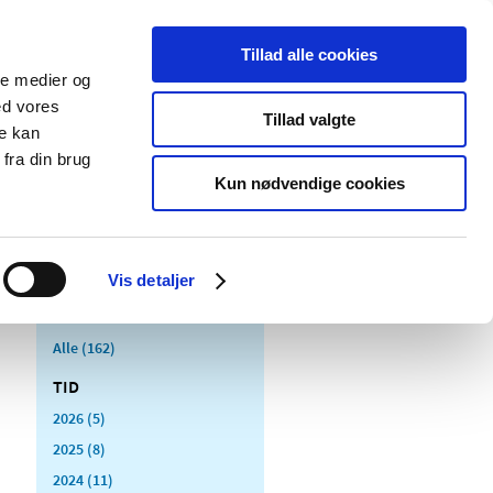
Tillad alle cookies
ale medier og
Udgivelser
Cookies
ed vores
Tillad valgte
re kan
dicinsk
Særlige
fra din brug
styr
produktområder
Kun nødvendige cookies
Vis detaljer
Alle (162)
TID
2026 (5)
2025 (8)
2024 (11)