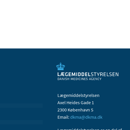
Lægemiddelstyrelsen
Axel Heides Gade 1
2300 København S
Email:
dkma@dkma.dk
Lægemiddelstyrelsen er en del af