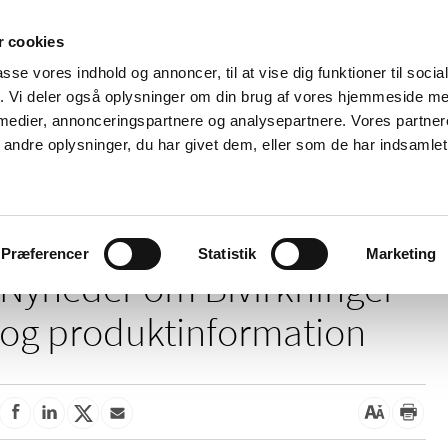
 cookies
passe vores indhold og annoncer, til at vise dig funktioner til soci
Nyheder
Om os
Kontakt
fik. Vi deler også oplysninger om din brug af vores hjemmeside m
 medier, annonceringspartnere og analysepartnere. Vores partne
 og
Tilskud og
Apoteker og salg af
Me
ndre oplysninger, du har givet dem, eller som de har indsamlet 
rmation
priser
medicin
ud
Bivirkninger og produktinformation
Præferencer
Statistik
Marketing
Nyheder om Bivirkninger
og produktinformation