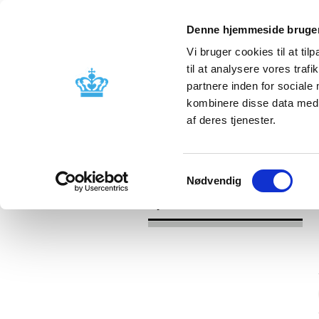
Denne hjemmeside bruger
Vi bruger cookies til at til
til at analysere vores tra
partnere inden for sociale
Godkendelse og
Bivirkninger
kombinere disse data med a
kontrol
produktinfo
af deres tjenester.
/
/
Nyheder
Kategori
Nyheder om 
Samtykkevalg
Nødvendig
Nyheder