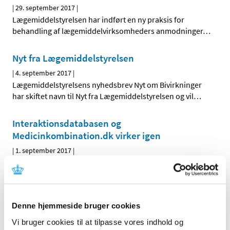
|
29. september 2017
|
Lægemiddelstyrelsen har indført en ny praksis for
behandling af lægemiddelvirksomheders anmodninger
…
Nyt fra Lægemiddelstyrelsen
|
4. september 2017
|
Lægemiddelstyrelsens nyhedsbrev Nyt om Bivirkninger
har skiftet navn til Nyt fra Lægemiddelstyrelsen og vil
…
Interaktionsdatabasen og
Medicinkombination.dk virker igen
|
1. september 2017
|
Der har i en periode været it-problemer med
Interaktionsdatabasen og hjemmesiden
…
Denne hjemmeside bruger cookies
Alle (162)
Vi bruger cookies til at tilpasse vores indhold og
TID