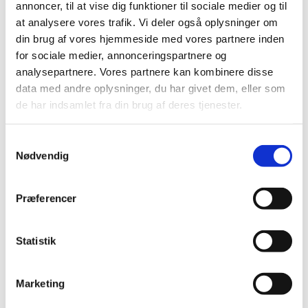
annoncer, til at vise dig funktioner til sociale medier og til
2026 (5)
at analysere vores trafik. Vi deler også oplysninger om
2025 (8)
din brug af vores hjemmeside med vores partnere inden
2024 (11)
for sociale medier, annonceringspartnere og
analysepartnere. Vores partnere kan kombinere disse
2023 (7)
data med andre oplysninger, du har givet dem, eller som
2022 (2)
de har indsamlet fra din brug af deres tjenester.
2021 (15)
2020 (32)
Samtykkevalg
2019 (12)
Nødvendig
2018 (25)
2017 (24)
Præferencer
december (2)
oktober (1)
Statistik
september (3)
august (4)
juli (2)
Marketing
juni (1)