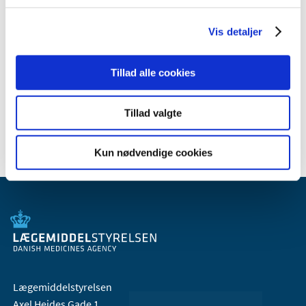
maj (1)
april (2)
Vis detaljer
marts (1)
februar (6)
Tillad alle cookies
januar (1)
2016 (19)
Tillad valgte
2013 (2)
Kun nødvendige cookies
Lægemiddelstyrelsen
Axel Heides Gade 1