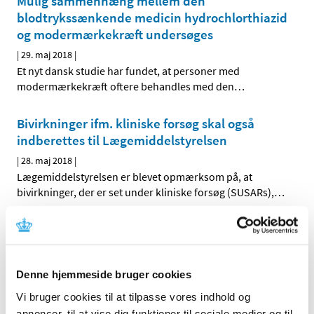
Mulig sammenhæng mellem den
blodtrykssænkende medicin hydrochlorthiazid
og modermærkekræft undersøges
|
29. maj 2018
|
Et nyt dansk studie har fundet, at personer med
modermærkekræft oftere behandles med den
…
Bivirkninger ifm. kliniske forsøg skal også
indberettes til Lægemiddelstyrelsen
|
28. maj 2018
|
Lægemiddelstyrelsen er blevet opmærksom på, at
bivirkninger, der er set under kliniske forsøg (SUSARs),
…
Depotformuleret paracetamol forbliver på
markedet i Danmark
|
22. maj 2018
|
Denne hjemmeside bruger cookies
Lægemiddelstyrelsen har besluttet, at medicin med
Vi bruger cookies til at tilpasse vores indhold og
ændret eller forsinket frigivelse af paracetamol
…
annoncer, til at vise dig funktioner til sociale medier og til