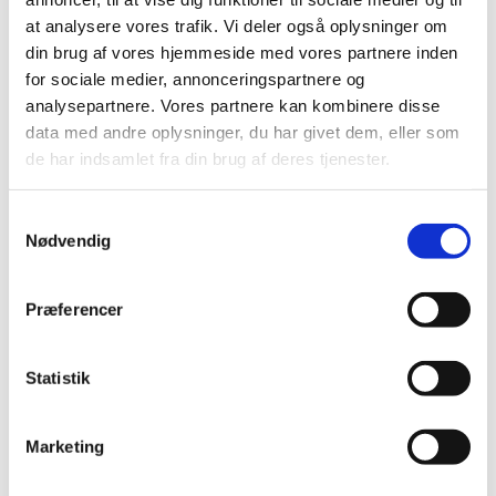
at analysere vores trafik. Vi deler også oplysninger om
Nye tiltag skal mindske risiko for alvorlig
din brug af vores hjemmeside med vores partnere inden
leverskade ved brug af Esmya til behandling af
for sociale medier, annonceringspartnere og
fibromer
analysepartnere. Vores partnere kan kombinere disse
|
18. maj 2018
|
data med andre oplysninger, du har givet dem, eller som
EU´s Bivirkningskomité (PRAC) har gennemgået
de har indsamlet fra din brug af deres tjenester.
sikkerheden af præparatet Esmya (ulipristal acetate).
…
Samtykkevalg
Lægemiddelstyrelsen søger to medlemmer til
Nødvendig
Rådet for Lægemiddelovervågning
|
17. maj 2018
|
Præferencer
Lægemiddelstyrelsen søger to nye medlemmer til Rådet
for Lægemiddelovervågning, der skal være med til at
…
Statistik
Stigende tillid til børnevaccinations-
programmet
Marketing
|
23. april 2018
|
Ny årsrapport for børnevaccinationsprogrammet viser en