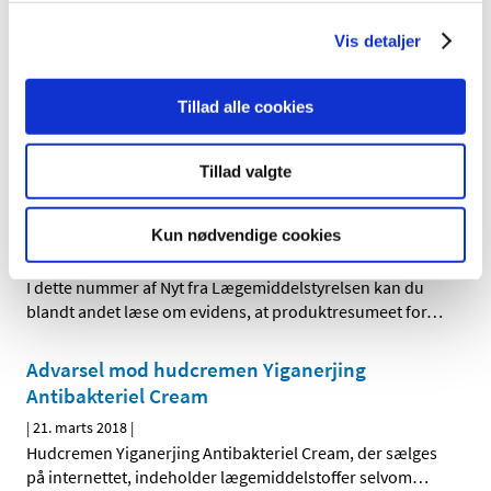
stigende tilslutning til alle vaccinationer i det danske
…
Vis detaljer
Pas på forveksling mellem insulinpennene
Fiasp og Tresiba U100
Tillad alle cookies
|
24. marts 2018
|
Der er indberettet flere tilfælde af forveksling, hvor
Tillad valgte
patienter fejlagtigt har taget måltids-insulin Fiasp, som
…
Nyt fra Lægemiddelstyrelsen marts 2018
Kun nødvendige cookies
|
22. marts 2018
|
I dette nummer af Nyt fra Lægemiddelstyrelsen kan du
blandt andet læse om evidens, at produktresumeet for
…
Advarsel mod hudcremen Yiganerjing
Antibakteriel Cream
|
21. marts 2018
|
Hudcremen Yiganerjing Antibakteriel Cream, der sælges
på internettet, indeholder lægemiddelstoffer selvom
…