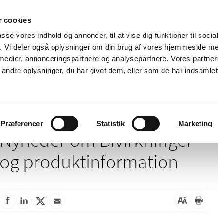
 cookies
passe vores indhold og annoncer, til at vise dig funktioner til soci
Nyheder
Om os
Kontakt
fik. Vi deler også oplysninger om din brug af vores hjemmeside m
 medier, annonceringspartnere og analysepartnere. Vores partne
 og
Tilskud og
Apoteker og salg af
Me
ndre oplysninger, du har givet dem, eller som de har indsamlet 
rmation
priser
medicin
ud
Bivirkninger og produktinformation
Præferencer
Statistik
Marketing
Nyheder om Bivirkninger
og produktinformation