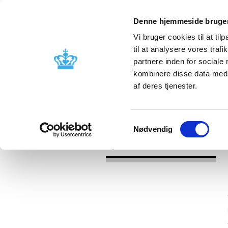
Denne hjemmeside bruger
Vi bruger cookies til at til
til at analysere vores tra
partnere inden for sociale
Godkendelse og
Bivirkninger
kombinere disse data med a
kontrol
produktinfo
af deres tjenester.
/
/
Nyheder
Kategori
Nyheder om 
Samtykkevalg
Nødvendig
Nyheder