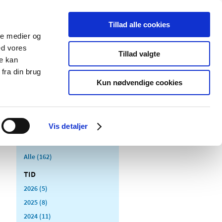
Tillad alle cookies
ale medier og
Udgivelser
Cookies
ed vores
Tillad valgte
re kan
dicinsk
Særlige
fra din brug
styr
produktområder
Kun nødvendige cookies
Vis detaljer
Alle (162)
TID
2026 (5)
2025 (8)
2024 (11)