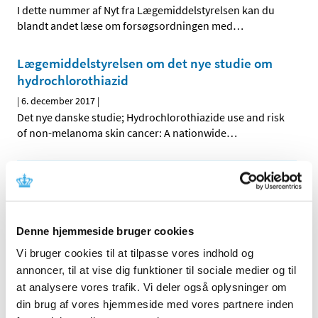
I dette nummer af Nyt fra Lægemiddelstyrelsen kan du
blandt andet læse om forsøgsordningen med
…
Lægemiddelstyrelsen om det nye studie om
hydrochlorothiazid
|
6. december 2017
|
Det nye danske studie; Hydrochlorothiazide use and risk
of non-melanoma skin cancer: A nationwide
…
Alle (162)
TID
2026 (5)
Denne hjemmeside bruger cookies
2025 (8)
Vi bruger cookies til at tilpasse vores indhold og
2024 (11)
annoncer, til at vise dig funktioner til sociale medier og til
at analysere vores trafik. Vi deler også oplysninger om
2023 (7)
din brug af vores hjemmeside med vores partnere inden
2022 (2)