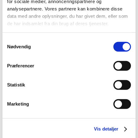
for sociale medier, annonceringspartnere og
2021 (15)
analysepartnere. Vores partnere kan kombinere disse
2020 (32)
data med andre oplysninger, du har givet dem, eller som
2019 (12)
de har indsamlet fra din brug af deres tjenester.
2018 (25)
2017 (24)
Samtykkevalg
december (2)
Nødvendig
oktober (1)
september (3)
Præferencer
august (4)
juli (2)
Statistik
juni (1)
maj (1)
april (2)
Marketing
marts (1)
februar (6)
januar (1)
Vis detaljer
2016 (19)