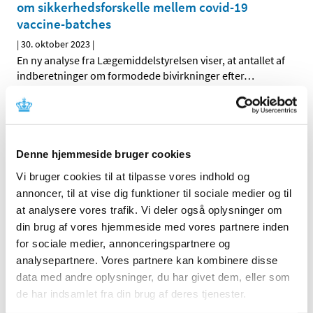
om sikkerhedsforskelle mellem covid-19
vaccine-batches
|
30. oktober 2023
|
En ny analyse fra Lægemiddelstyrelsen viser, at antallet af
indberetninger om formodede bivirkninger efter
…
Alle (162)
TID
Denne hjemmeside bruger cookies
2026 (5)
Vi bruger cookies til at tilpasse vores indhold og
2025 (8)
annoncer, til at vise dig funktioner til sociale medier og til
2024 (11)
at analysere vores trafik. Vi deler også oplysninger om
din brug af vores hjemmeside med vores partnere inden
2023 (7)
for sociale medier, annonceringspartnere og
december (2)
analysepartnere. Vores partnere kan kombinere disse
oktober (1)
data med andre oplysninger, du har givet dem, eller som
juli (1)
de har indsamlet fra din brug af deres tjenester.
maj (1)