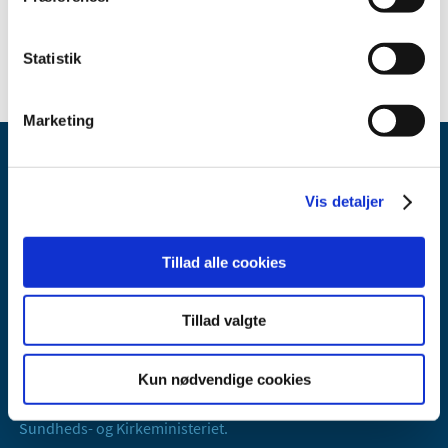
2016 (19)
2013 (2)
Statistik
Marketing
Vis detaljer
Tillad alle cookies
Lægemiddelstyrelsen
Axel Heides Gade 1
Tillad valgte
2300 København S
Email:
dkma@dkma.dk
Kun nødvendige cookies
Lægemiddelstyrelsen er en del af
Sundheds- og Kirkeministeriet.