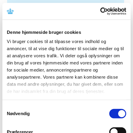
TID
2026 (5)
2025 (8)
november (1)
Denne hjemmeside bruger cookies
september (1)
Vi bruger cookies til at tilpasse vores indhold og
juni (3)
annoncer, til at vise dig funktioner til sociale medier og til
maj (2)
at analysere vores trafik. Vi deler også oplysninger om
marts (1)
din brug af vores hjemmeside med vores partnere inden
2024 (11)
for sociale medier, annonceringspartnere og
2023 (7)
analysepartnere. Vores partnere kan kombinere disse
data med andre oplysninger, du har givet dem, eller som
2022 (2)
de har indsamlet fra din brug af deres tjenester.
2021 (15)
2020 (32)
Samtykkevalg
2019 (12)
Nødvendig
2018 (25)
2017 (24)
Præferencer