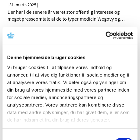
|
31. marts 2025
|
Der har i de senere år været stor offentlig interesse og
meget presseomtale af de to typer medicin Wegovy og
…
Alle (162)
TID
Denne hjemmeside bruger cookies
2026 (5)
Vi bruger cookies til at tilpasse vores indhold og
2025 (8)
annoncer, til at vise dig funktioner til sociale medier og til
november (1)
at analysere vores trafik. Vi deler også oplysninger om
september (1)
din brug af vores hjemmeside med vores partnere inden
juni (3)
for sociale medier, annonceringspartnere og
maj (2)
analysepartnere. Vores partnere kan kombinere disse
marts (1)
data med andre oplysninger, du har givet dem, eller som
2024 (11)
de har indsamlet fra din brug af deres tjenester.
2023 (7)
2022 (2)
Samtykkevalg