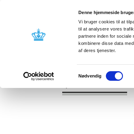
Denne hjemmeside bruger
Vi bruger cookies til at til
til at analysere vores tra
partnere inden for sociale
Godkendelse og
Bivirkninger
kombinere disse data med a
kontrol
produktinfo
af deres tjenester.
/
/
Nyheder
Kategori
Nyheder om 
Samtykkevalg
Nødvendig
Nyheder