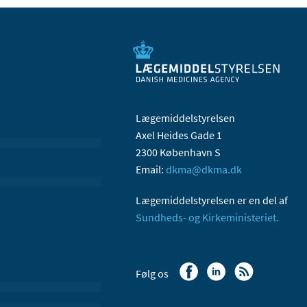
Lægemiddelstyrelsen
Axel Heides Gade 1
2300 København S
Email:
dkma@dkma.dk
Lægemiddelstyrelsen er en del af
Sundheds- og Kirkeministeriet.
Følg os