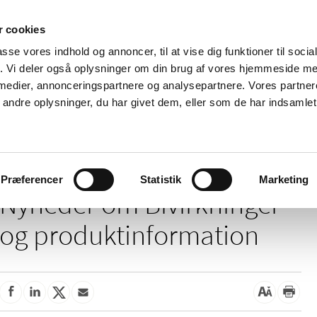
 cookies
passe vores indhold og annoncer, til at vise dig funktioner til soci
Nyheder
Om os
Kontakt
fik. Vi deler også oplysninger om din brug af vores hjemmeside m
 medier, annonceringspartnere og analysepartnere. Vores partne
 og
Tilskud og
Apoteker og salg af
Me
ndre oplysninger, du har givet dem, eller som de har indsamlet 
rmation
priser
medicin
ud
Bivirkninger og produktinformation
Præferencer
Statistik
Marketing
Nyheder om Bivirkninger
og produktinformation