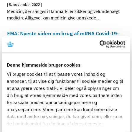
|
8. november 2022
|
Medicin, der sælges i Danmark, er sikker og velundersøgt
medicin. Alligevel kan medicin give uønskede
…
EMA: Nyeste viden om brug af mRNA Covid-19-
vacciner under graviditet er betryggende
|
20. januar 2022
|
Det europæiske lægemiddelagentur EMA har
gennemgået en række nye studier om mRNA-vacciner
…
Denne hjemmeside bruger cookies
Vi bruger cookies til at tilpasse vores indhold og
annoncer, til at vise dig funktioner til sociale medier og til
Alle (162)
at analysere vores trafik. Vi deler også oplysninger om
TID
din brug af vores hjemmeside med vores partnere inden
2026 (5)
for sociale medier, annonceringspartnere og
analysepartnere. Vores partnere kan kombinere disse
2025 (8)
data med andre oplysninger, du har givet dem, eller som
2024 (11)
de har indsamlet fra din brug af deres tjenester.
2023 (7)