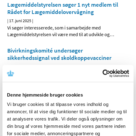
Lægemiddelstyrelsen søger 1 nyt medlem til
Rådet for Lægemiddelovervågning
|
17. juni 2025
|
Vi søger interesserede, som i samarbejde med
Lægemiddelstyrelsen vil være med til at udvikle og
…
Bivirkningskomité undersøger
sikkerhedssignal ved skoldkoppevacciner
|
6. juni 2025
|
Risikoen for hjernebetændelse ved to
skoldkoppevacciner skal undersøges nærmere. Det har
…
Denne hjemmeside bruger cookies
PRAC fraråder chikungunya-vaccine til ældre
mennesker, mens bivirkningsrisiko bliver
Vi bruger cookies til at tilpasse vores indhold og
undersøgt
annoncer, til at vise dig funktioner til sociale medier og til
at analysere vores trafik. Vi deler også oplysninger om
|
7. maj 2025
|
din brug af vores hjemmeside med vores partnere inden
Den europæiske bivirkningskomité PRAC har besluttet at
starte en særskilt sikkerhedsvurdering af
…
for sociale medier, annonceringspartnere og