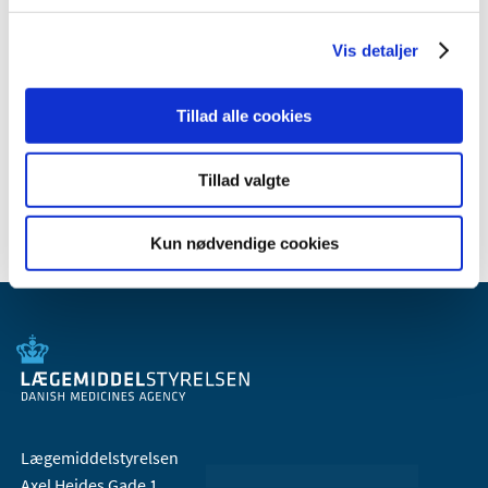
maj (1)
april (2)
Vis detaljer
marts (1)
februar (6)
Tillad alle cookies
januar (1)
2016 (19)
Tillad valgte
2013 (2)
Kun nødvendige cookies
Lægemiddelstyrelsen
Axel Heides Gade 1