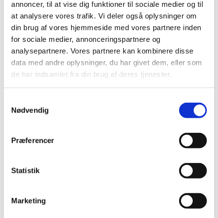
annoncer, til at vise dig funktioner til sociale medier og til
2026 (5)
at analysere vores trafik. Vi deler også oplysninger om
2025 (8)
din brug af vores hjemmeside med vores partnere inden
2024 (11)
for sociale medier, annonceringspartnere og
analysepartnere. Vores partnere kan kombinere disse
2023 (7)
data med andre oplysninger, du har givet dem, eller som
2022 (2)
de har indsamlet fra din brug af deres tjenester.
2021 (15)
2020 (32)
Samtykkevalg
2019 (12)
Nødvendig
2018 (25)
2017 (24)
Præferencer
december (2)
oktober (1)
Statistik
september (3)
august (4)
juli (2)
Marketing
juni (1)