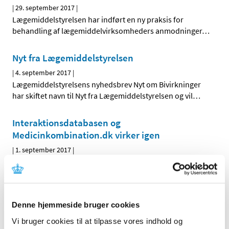
|
29. september 2017
|
Lægemiddelstyrelsen har indført en ny praksis for
behandling af lægemiddelvirksomheders anmodninger
…
Nyt fra Lægemiddelstyrelsen
|
4. september 2017
|
Lægemiddelstyrelsens nyhedsbrev Nyt om Bivirkninger
har skiftet navn til Nyt fra Lægemiddelstyrelsen og vil
…
Interaktionsdatabasen og
Medicinkombination.dk virker igen
|
1. september 2017
|
Der har i en periode været it-problemer med
Interaktionsdatabasen og hjemmesiden
…
Denne hjemmeside bruger cookies
Alle (162)
Vi bruger cookies til at tilpasse vores indhold og
TID