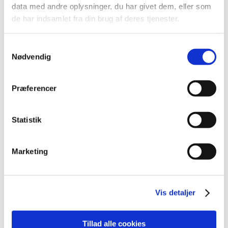
2022 (2)
data med andre oplysninger, du har givet dem, eller som
de har indsamlet fra din brug af deres tjenester.
2021 (15)
december (2)
september (1)
Samtykkevalg
Nødvendig
august (1)
juli (3)
juni (3)
Præferencer
februar (3)
januar (2)
Statistik
2020 (32)
2019 (12)
Marketing
2018 (25)
2017 (24)
2016 (19)
Vis detaljer
2013 (2)
Tillad alle cookies