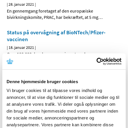
|
28. januar 2021
|
En gennemgang foretaget af den europæiske
bivirkningskomite, PRAC, har bekræftet, at 5 mg
…
Status på overvågning af BioNTech/Pfizer-
vaccinen
|
18. januar 2021
|
Over 100.000 danskere er vaccineret med
BioNTech/Pfizers vaccine Comirnaty. 117
…
Alle (162)
Denne hjemmeside bruger cookies
TID
Vi bruger cookies til at tilpasse vores indhold og
annoncer, til at vise dig funktioner til sociale medier og til
2026 (5)
at analysere vores trafik. Vi deler også oplysninger om
2025 (8)
din brug af vores hjemmeside med vores partnere inden
2024 (11)
for sociale medier, annonceringspartnere og
2023 (7)
analysepartnere. Vores partnere kan kombinere disse