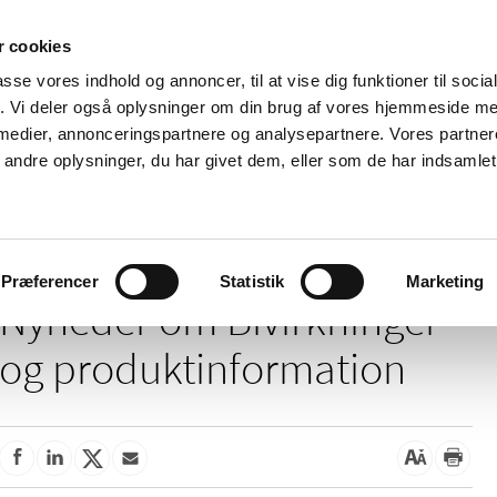
 cookies
passe vores indhold og annoncer, til at vise dig funktioner til soci
Nyheder
Om os
Kontakt
fik. Vi deler også oplysninger om din brug af vores hjemmeside m
 medier, annonceringspartnere og analysepartnere. Vores partne
 og
Tilskud og
Apoteker og salg af
Me
ndre oplysninger, du har givet dem, eller som de har indsamlet 
rmation
priser
medicin
ud
Bivirkninger og produktinformation
Præferencer
Statistik
Marketing
Nyheder om Bivirkninger
og produktinformation