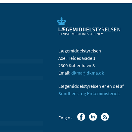
Lægemiddelstyrelsen
Axel Heides Gade 1
2300 København S
Email:
dkma@dkma.dk
Lægemiddelstyrelsen er en del af
Sundheds- og Kirkeministeriet.
Følg os