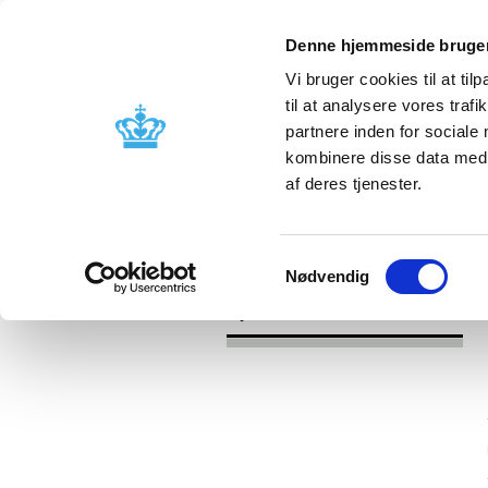
Denne hjemmeside bruger
Vi bruger cookies til at til
til at analysere vores tra
partnere inden for sociale
Godkendelse og
Bivirkninger
kombinere disse data med a
kontrol
produktinfo
af deres tjenester.
/
/
Nyheder
Kategori
Nyheder om 
Samtykkevalg
Nødvendig
Nyheder