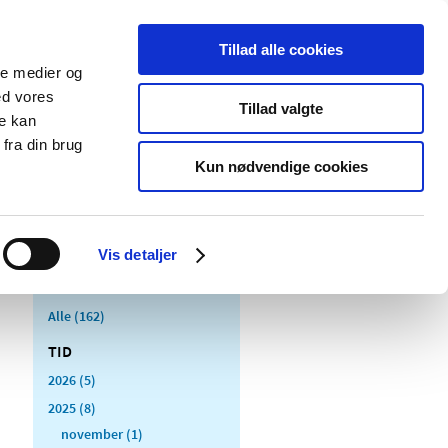
Tillad alle cookies
ale medier og
Udgivelser
Cookies
ed vores
Tillad valgte
re kan
dicinsk
Særlige
fra din brug
styr
produktområder
Kun nødvendige cookies
Vis detaljer
Alle (162)
TID
2026 (5)
2025 (8)
november (1)