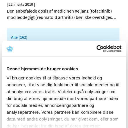
|
22. marts 2019
|
Den anbefalede dosis af medicinen Xeljanz (tofacitinib)
mod leddegigt (reumatoid arthritis) bør ikke overstiges
…
Alle (162)
TID
2026 (5)
2025 (8)
Denne hjemmeside bruger cookies
2024 (11)
Vi bruger cookies til at tilpasse vores indhold og
2023 (7)
annoncer, til at vise dig funktioner til sociale medier og til
2022 (2)
at analysere vores trafik. Vi deler også oplysninger om
2021 (15)
din brug af vores hjemmeside med vores partnere inden
2020 (32)
for sociale medier, annonceringspartnere og
2019 (12)
analysepartnere. Vores partnere kan kombinere disse
december (1)
data med andre oplysninger, du har givet dem, eller som
de har indsamlet fra din brug af deres tjenester.
november (2)