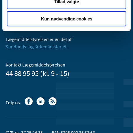
Tillad valgte
Lægemiddelstyrelsen
Axel Heides Gade 1
2300 København S
Kun nødvendige cookies
Email:
dkma@dkma.dk
Lægemiddelstyrelsen er en del af
Sundheds- og Kirkeministeriet.
Kontakt Lægemiddelstyrelsen
44 88 95 95 (kl. 9 - 15)
Følg os
CVR-nr. 37 05 24 85
EAN 5798 000 36 33 66