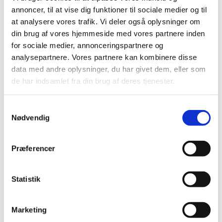
Alle (162)
annoncer, til at vise dig funktioner til sociale medier og til
TID
at analysere vores trafik. Vi deler også oplysninger om
din brug af vores hjemmeside med vores partnere inden
2026 (5)
for sociale medier, annonceringspartnere og
2025 (8)
analysepartnere. Vores partnere kan kombinere disse
2024 (11)
data med andre oplysninger, du har givet dem, eller som
2023 (7)
de har indsamlet fra din brug af deres tjenester.
2022 (2)
2021 (15)
Samtykkevalg
Nødvendig
2020 (32)
december (1)
november (6)
Præferencer
oktober (1)
september (2)
Statistik
juni (4)
maj (2)
april (3)
Marketing