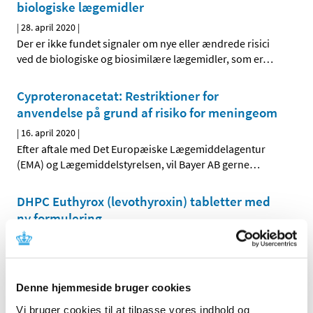
biologiske lægemidler
|
28. april 2020
|
Der er ikke fundet signaler om nye eller ændrede risici
ved de biologiske og biosimilære lægemidler, som er
…
Cyproteronacetat: Restriktioner for
anvendelse på grund af risiko for meningeom
|
16. april 2020
|
Efter aftale med Det Europæiske Lægemiddelagentur
(EMA) og Lægemiddelstyrelsen, vil Bayer AB gerne
…
DHPC Euthyrox (levothyroxin) tabletter med
ny formulering
|
7. april 2020
|
Euthyrox (levothyroxin) tabletter med ny formulering:
Overvågning af patienter, der skifter fra nuværende til
…
Denne hjemmeside bruger cookies
Vi bruger cookies til at tilpasse vores indhold og