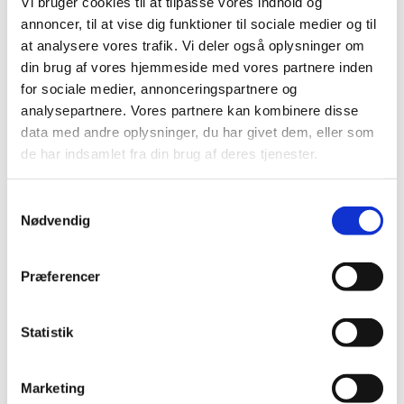
Vi bruger cookies til at tilpasse vores indhold og
Problemer med at lukke cylinderventilerne efter brug:
annoncer, til at vise dig funktioner til sociale medier og til
Forholdsregler når cylindrene frakobles fra
…
at analysere vores trafik. Vi deler også oplysninger om
din brug af vores hjemmeside med vores partnere inden
Ny kampagne målrettet læger:
for sociale medier, annonceringspartnere og
Bivirkningsindberetninger af høj kvalitet gør
analysepartnere. Vores partnere kan kombinere disse
en forskel
data med andre oplysninger, du har givet dem, eller som
de har indsamlet fra din brug af deres tjenester.
|
3. juni 2021
|
De seneste måneders arbejde med at overvåge
sikkerheden ved vaccinerne mod COVID-19 har vist,
…
Samtykkevalg
Nødvendig
DHPC: ▼Lojuxta (lomitapid)
|
19. februar 2021
|
Præferencer
Påmindelse om at overvåge leverfunktionen hos
patienter, der behandles med Lojuxta, og om at undgå
…
Statistik
Sikkerhedsinformation vedr. Esmya
(ulipristalacetat 5 mg)
Marketing