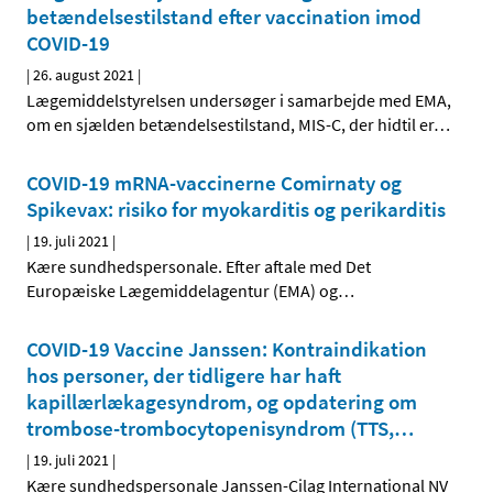
betændelsestilstand efter vaccination imod
COVID-19
|
26. august 2021
|
Lægemiddelstyrelsen undersøger i samarbejde med EMA,
om en sjælden betændelsestilstand, MIS-C, der hidtil er
…
COVID-19 mRNA-vaccinerne Comirnaty og
Spikevax: risiko for myokarditis og perikarditis
|
19. juli 2021
|
Kære sundhedspersonale. Efter aftale med Det
Europæiske Lægemiddelagentur (EMA) og
…
COVID-19 Vaccine Janssen: Kontraindikation
hos personer, der tidligere har haft
kapillærlækagesyndrom, og opdatering om
trombose-trombocytopenisyndrom (TTS,
…
|
19. juli 2021
|
Kære sundhedspersonale Janssen-Cilag International NV