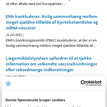
vil efter aftale med Det Europæiske
…
EMA konkluderer: Mulig sammenhæng mellem
meget sjældne tilfælde af hjertebetændelse og
mRNA-vacciner
|
9. juli 2021
|
EMA’s bivirkningskomité (PRAC) konkluderer, at der er en
mulig sammenhæng mellem meget sjældne tilfælde af
…
Lægemiddelstyrelsen opfordrer til at tjekke
information om velkendte vaccinebivirkninger
efter rekordmange indberetninger
|
24. juni 2021
|
Du behøver hverken at kontakte lægen eller indberette
det, hvis du får forbigående influenza-symptomer eller
…
DHPC: INOmax (nitrogenoxid)
Denne hjemmeside bruger cookies
|
10. juni 2021
|