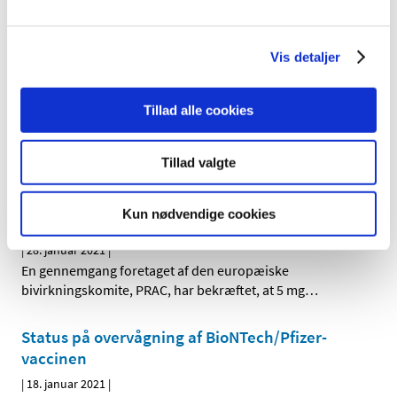
|
12. februar 2021
|
Esmya/ulipristalacetat 5 mg: Ny indikationsbegrænsning
relateret til uterusfibromer grundet risiko for alvorlig
…
Vis detaljer
Sikkerhedsinformation vedr Alkindi
Tillad alle cookies
|
12. februar 2021
|
Risiko for akut binyrebarkinsufficiens ved skift fra knuste
tabletter eller magistrelt fremstillede orale
…
Tillad valgte
Esmya til behandling af fibromer i livmoderen
Kun nødvendige cookies
bør ikke længere markedsføres i EU
|
28. januar 2021
|
En gennemgang foretaget af den europæiske
bivirkningskomite, PRAC, har bekræftet, at 5 mg
…
Status på overvågning af BioNTech/Pfizer-
vaccinen
|
18. januar 2021
|