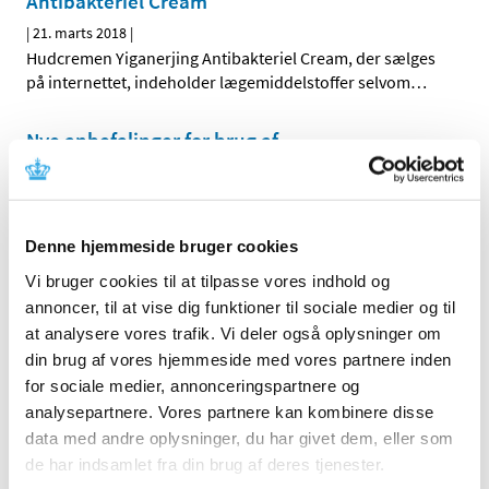
Antibakteriel Cream
|
21. marts 2018
|
Hudcremen Yiganerjing Antibakteriel Cream, der sælges
på internettet, indeholder lægemiddelstoffer selvom
…
Nye anbefalinger for brug af
prostatacancerpræparatet Xofigo
|
9. marts 2018
|
EU´s Bivirkningskomité (PRAC) har vedtaget nye
anbefalinger for brug af prostatacancerpræparatet
…
Denne hjemmeside bruger cookies
Vi bruger cookies til at tilpasse vores indhold og
Patienter der får Zinbryta mod multipel
annoncer, til at vise dig funktioner til sociale medier og til
sclerose skal stoppe behandlingen
at analysere vores trafik. Vi deler også oplysninger om
din brug af vores hjemmeside med vores partnere inden
|
7. marts 2018
|
for sociale medier, annonceringspartnere og
Opdateret information om tilbagetrækning af Zinbryta.
På grund af mistanke om alvorlige inflammatoriske
…
analysepartnere. Vores partnere kan kombinere disse
data med andre oplysninger, du har givet dem, eller som
de har indsamlet fra din brug af deres tjenester.
Vær opmærksom på sjælden, men mulig risiko