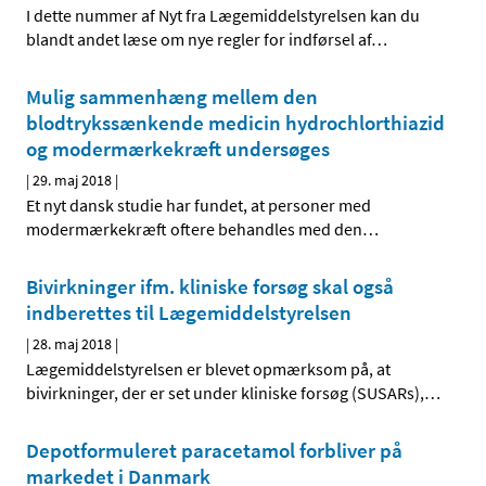
I dette nummer af Nyt fra Lægemiddelstyrelsen kan du
blandt andet læse om nye regler for indførsel af
…
Mulig sammenhæng mellem den
blodtrykssænkende medicin hydrochlorthiazid
og modermærkekræft undersøges
|
29. maj 2018
|
Et nyt dansk studie har fundet, at personer med
modermærkekræft oftere behandles med den
…
Bivirkninger ifm. kliniske forsøg skal også
indberettes til Lægemiddelstyrelsen
|
28. maj 2018
|
Lægemiddelstyrelsen er blevet opmærksom på, at
bivirkninger, der er set under kliniske forsøg (SUSARs),
…
Depotformuleret paracetamol forbliver på
markedet i Danmark