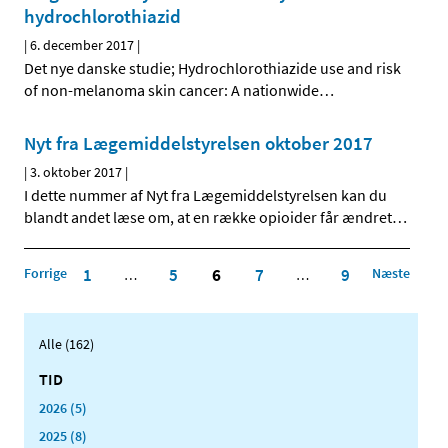
hydrochlorothiazid
|
6. december 2017
|
Det nye danske studie; Hydrochlorothiazide use and risk
of non-melanoma skin cancer: A nationwide
…
Nyt fra Lægemiddelstyrelsen oktober 2017
|
3. oktober 2017
|
I dette nummer af Nyt fra Lægemiddelstyrelsen kan du
blandt andet læse om, at en række opioider får ændret
…
Forrige
1
5
6
7
9
Næste
…
…
Alle (162)
TID
2026 (5)
2025 (8)