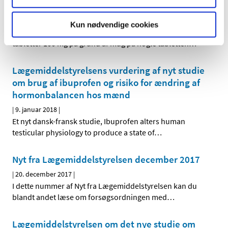
Tilbagekaldelse af Phenytoin 100 mg tabletter
|
29. januar 2018
|
Kun nødvendige cookies
Glostrup Apotek tilbagekalder et enkelt parti af Phenytoin
tabletter 100 mg på grund af mug på nogle tabletter.
…
Lægemiddelstyrelsens vurdering af nyt studie
om brug af ibuprofen og risiko for ændring af
hormonbalancen hos mænd
|
9. januar 2018
|
Et nyt dansk-fransk studie, Ibuprofen alters human
testicular physiology to produce a state of
…
Nyt fra Lægemiddelstyrelsen december 2017
|
20. december 2017
|
I dette nummer af Nyt fra Lægemiddelstyrelsen kan du
blandt andet læse om forsøgsordningen med
…
Lægemiddelstyrelsen om det nye studie om