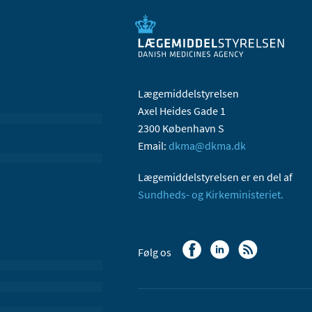
Lægemiddelstyrelsen
Axel Heides Gade 1
2300 København S
Email:
dkma@dkma.dk
Lægemiddelstyrelsen er en del af
Sundheds- og Kirkeministeriet.
Følg os