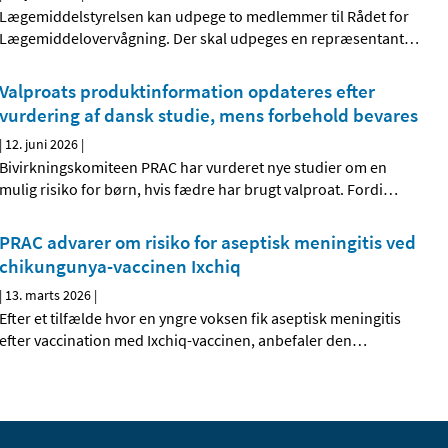
Lægemiddelstyrelsen kan udpege to medlemmer til Rådet for
Lægemiddelovervågning. Der skal udpeges en repræsentant
…
Valproats produktinformation opdateres efter
vurdering af dansk studie, mens forbehold bevares
|
12. juni 2026
|
Bivirkningskomiteen PRAC har vurderet nye studier om en
mulig risiko for børn, hvis fædre har brugt valproat. Fordi
…
PRAC advarer om risiko for aseptisk meningitis ved
chikungunya-vaccinen Ixchiq
|
13. marts 2026
|
Efter et tilfælde hvor en yngre voksen fik aseptisk meningitis
efter vaccination med Ixchiq-vaccinen, anbefaler den
…