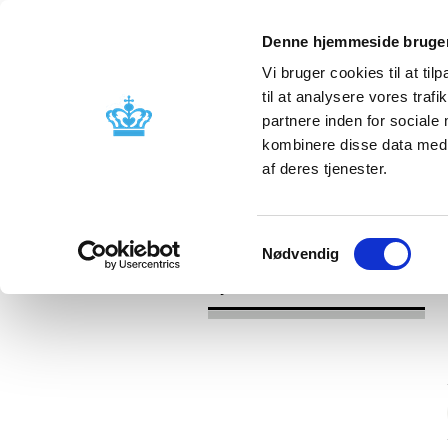
Denne hjemmeside bruger
Vi bruger cookies til at til
til at analysere vores tra
partnere inden for sociale
Godkendelse og
Bivirkninger
kombinere disse data med a
kontrol
produktinfo
af deres tjenester.
/
/
Nyheder
Kategori
Nyheder om 
Samtykkevalg
Nødvendig
Nyheder