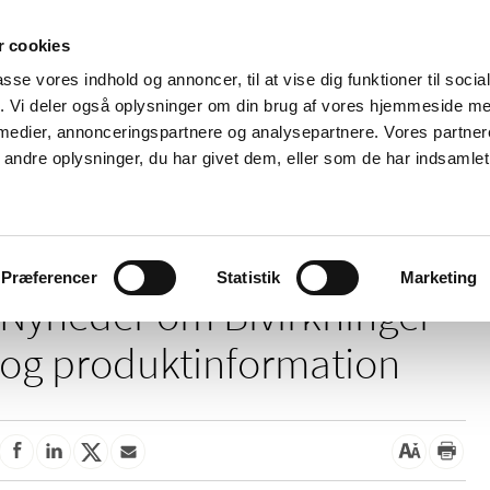
 cookies
passe vores indhold og annoncer, til at vise dig funktioner til soci
Nyheder
Om os
Kontakt
fik. Vi deler også oplysninger om din brug af vores hjemmeside m
 medier, annonceringspartnere og analysepartnere. Vores partne
 og
Tilskud og
Apoteker og salg af
Me
ndre oplysninger, du har givet dem, eller som de har indsamlet 
rmation
priser
medicin
ud
Bivirkninger og produktinformation
Præferencer
Statistik
Marketing
Nyheder om Bivirkninger
og produktinformation