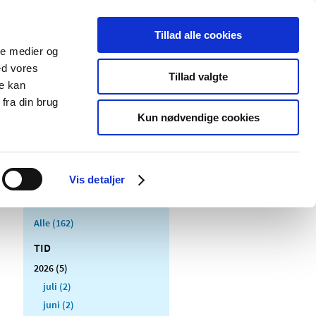
Tillad alle cookies
ale medier og
Udgivelser
Cookies
ed vores
Tillad valgte
re kan
dicinsk
Særlige
fra din brug
styr
produktområder
Kun nødvendige cookies
Vis detaljer
Alle (162)
TID
2026 (5)
juli (2)
juni (2)