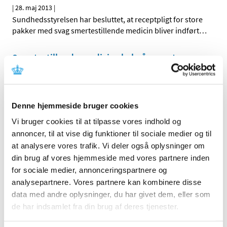
|
28. maj 2013
|
Sundhedsstyrelsen har besluttet, at receptpligt for store
pakker med svag smertestillende medicin bliver indført
…
Smertestillende medicin skal på recept
|
5. april 2013
|
Fremover kan man kun købe store pakker med svag
smertestillende medicin, hvis man har en recept fra
…
Denne hjemmeside bruger cookies
Vi bruger cookies til at tilpasse vores indhold og
Alle (162)
annoncer, til at vise dig funktioner til sociale medier og til
at analysere vores trafik. Vi deler også oplysninger om
TID
din brug af vores hjemmeside med vores partnere inden
2026 (5)
for sociale medier, annonceringspartnere og
2025 (8)
analysepartnere. Vores partnere kan kombinere disse
2024 (11)
data med andre oplysninger, du har givet dem, eller som
2023 (7)
de har indsamlet fra din brug af deres tjenester.
2022 (2)