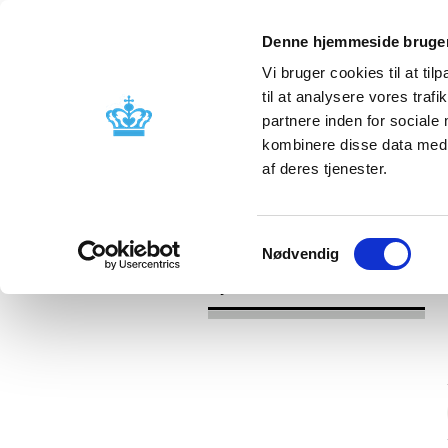
Denne hjemmeside bruger
Vi bruger cookies til at til
til at analysere vores tra
partnere inden for sociale
Godkendelse og
Bivirkninger
kombinere disse data med a
kontrol
produktinfo
af deres tjenester.
/
/
Nyheder
Kategori
Nyheder om 
Samtykkevalg
Nødvendig
Nyheder