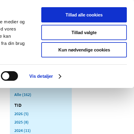
Tillad alle cookies
ale medier og
Udgivelser
Cookies
ed vores
Tillad valgte
re kan
dicinsk
Særlige
fra din brug
styr
produktområder
Kun nødvendige cookies
Vis detaljer
Alle (162)
TID
2026 (5)
2025 (8)
2024 (11)