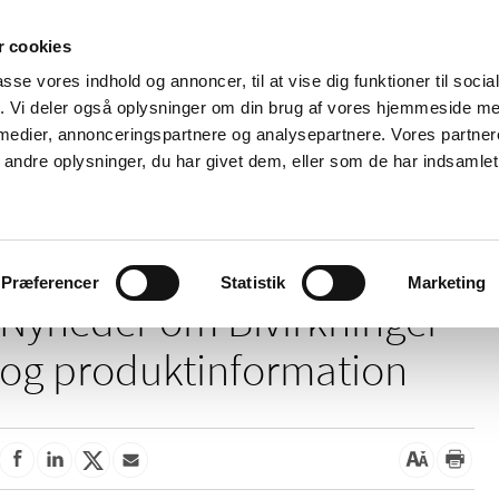
 cookies
passe vores indhold og annoncer, til at vise dig funktioner til soci
Nyheder
Om os
Kontakt
fik. Vi deler også oplysninger om din brug af vores hjemmeside m
 medier, annonceringspartnere og analysepartnere. Vores partne
 og
Tilskud og
Apoteker og salg af
Me
ndre oplysninger, du har givet dem, eller som de har indsamlet 
rmation
priser
medicin
ud
Bivirkninger og produktinformation
Præferencer
Statistik
Marketing
Nyheder om Bivirkninger
og produktinformation