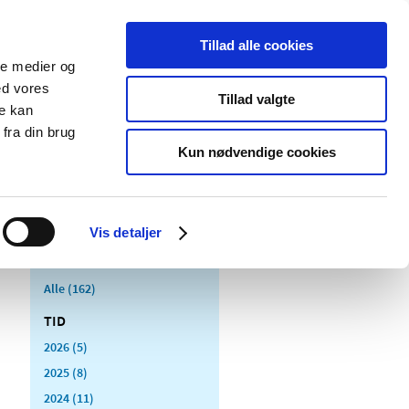
Tillad alle cookies
ale medier og
Udgivelser
Cookies
ed vores
Tillad valgte
re kan
dicinsk
Særlige
fra din brug
styr
produktområder
Kun nødvendige cookies
Vis detaljer
Alle (162)
TID
2026 (5)
2025 (8)
2024 (11)