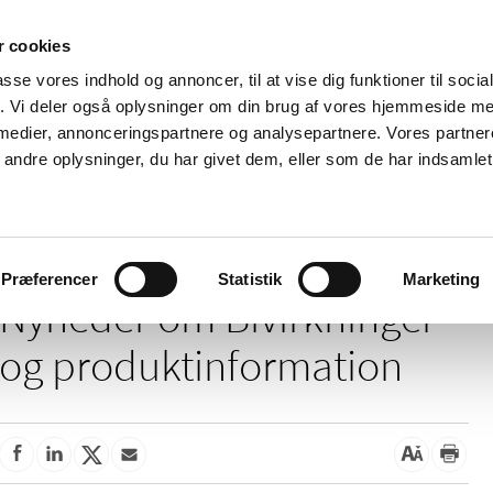
 cookies
passe vores indhold og annoncer, til at vise dig funktioner til soci
Nyheder
Om os
Kontakt
fik. Vi deler også oplysninger om din brug af vores hjemmeside m
 medier, annonceringspartnere og analysepartnere. Vores partne
 og
Tilskud og
Apoteker og salg af
Me
ndre oplysninger, du har givet dem, eller som de har indsamlet 
rmation
priser
medicin
ud
Bivirkninger og produktinformation
Præferencer
Statistik
Marketing
Nyheder om Bivirkninger
og produktinformation