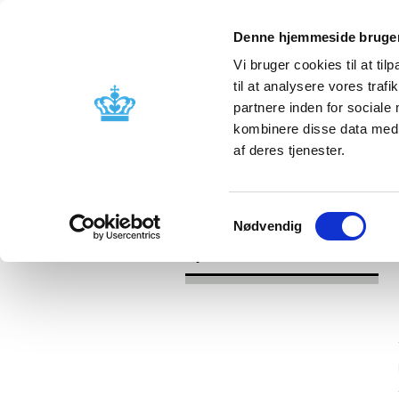
Denne hjemmeside bruger
Vi bruger cookies til at til
til at analysere vores tra
partnere inden for sociale
Godkendelse og
Bivirkninger
kombinere disse data med a
kontrol
produktinfo
af deres tjenester.
/
/
Nyheder
Kategori
Nyheder om 
Samtykkevalg
Nødvendig
Nyheder