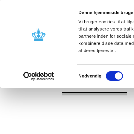
Denne hjemmeside bruger
Vi bruger cookies til at til
til at analysere vores tra
partnere inden for sociale
Godkendelse og
Bivirkninger
kombinere disse data med a
kontrol
produktinfo
af deres tjenester.
/
/
Nyheder
Kategori
Nyheder om 
Samtykkevalg
Nødvendig
Nyheder