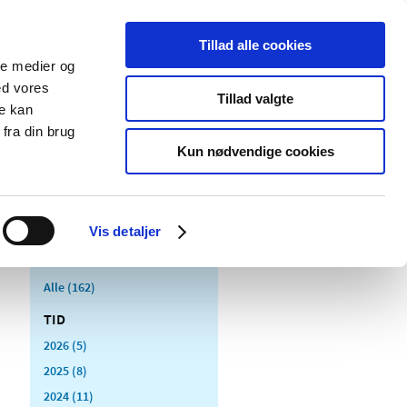
Tillad alle cookies
ale medier og
Udgivelser
Cookies
ed vores
Tillad valgte
re kan
dicinsk
Særlige
fra din brug
styr
produktområder
Kun nødvendige cookies
Vis detaljer
Alle (162)
TID
2026 (5)
2025 (8)
2024 (11)