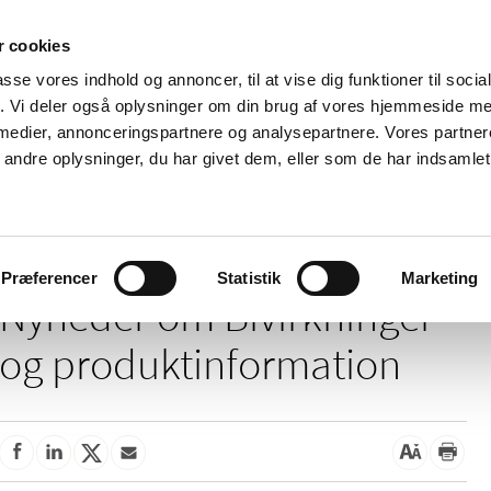
 cookies
passe vores indhold og annoncer, til at vise dig funktioner til soci
Nyheder
Om os
Kontakt
fik. Vi deler også oplysninger om din brug af vores hjemmeside m
 medier, annonceringspartnere og analysepartnere. Vores partne
 og
Tilskud og
Apoteker og salg af
Me
ndre oplysninger, du har givet dem, eller som de har indsamlet 
rmation
priser
medicin
ud
Bivirkninger og produktinformation
Præferencer
Statistik
Marketing
Nyheder om Bivirkninger
og produktinformation